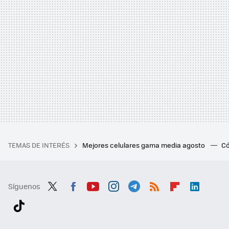
TEMAS DE INTERÉS
Mejores celulares gama media agosto
Có
Síguenos
Twit
Fac
You
Inst
Tele
RSS
Flip
Link
ter
ebo
tub
agr
gra
boa
edI
Tikt