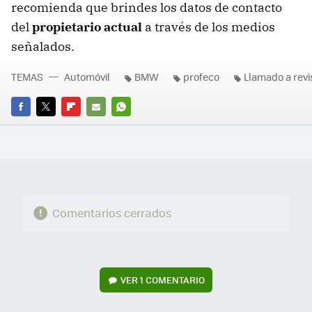
recomienda que brindes los datos de contacto
del
propietario actual
a través de los medios
señalados.
TEMAS
Automóvil
BMW
profeco
Llamado a revi
FACEBOOK
TWITTER
FLIPBOARD
E-
WHATSAPP
MAIL
Comentarios cerrados
VER
1 COMENTARIO