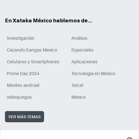
ok
e
am
m
rd
n
ok
En Xataka México hablamos de...
Investigación
Análisis
Cazando Gangas Mexico
Especiales
Celulares y Smartphones
Aplicaciones
Prime Day 2024
Tecnología en México
Móviles android
Telcel
videojuegos
México
VER MÁS TEMAS