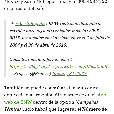
México y Zona Metropolitana, y al 800 468 8722
en el resto del país.
🚨
#AlertaRápida
| BMW realiza un llamado a
revisión para algunos vehículos modelos 2005-
2015, producidos en el periodo entre el 2 de julio de
2004 y el 30 de abril de 2015.
Consulta toda la información 👉
https://t.co/8gyPIky3Ye
pic.twitter.com/lDSc5C3dRv
— Profeco (@Profeco)
January 31, 2022
También se puede consultar si tu auto entra
dentro de esta revisión directamente en el
sitio
web de BMW
dentro de la opción
"Campañas
Técnicas"
, sólo habrá que ingresar el
Número de