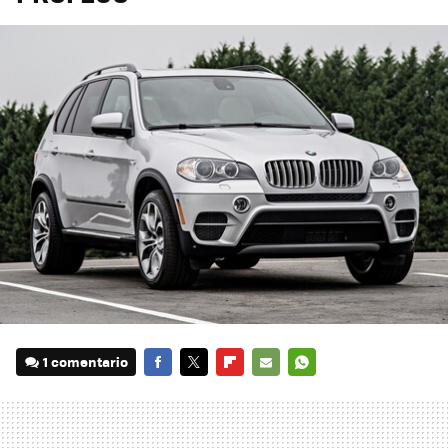
1 comentario
FACEBOOK
TWITTER
FLIPBOARD
E-
WHATSAPP
MAIL