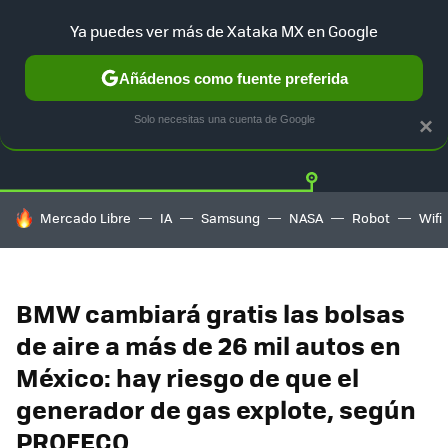
Ya puedes ver más de Xataka MX en Google
Añádenos como fuente preferida
Twitter
Fa
TESLA
UBER
AUTO ELECTRICO
Solo necesitas una cuenta de Google
×
HOY SE HABLA DE
Mercado Libre
IA
Samsung
NASA
Robot
Wifi
BMW cambiará gratis las bolsas
de aire a más de 26 mil autos en
México: hay riesgo de que el
generador de gas explote, según
PROFECO