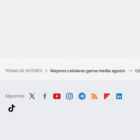
TEMAS DE INTERÉS
Mejores celulares gama media agosto
Có
Síguenos
Twit
Fac
You
Inst
Tele
RSS
Flip
Link
ter
ebo
tub
agr
gra
boa
edI
Tikt
ok
e
am
m
rd
n
ok