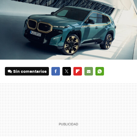
Sin comentarios
FACEBOOK
TWITTER
FLIPBOARD
E-
WHATSAPP
MAIL