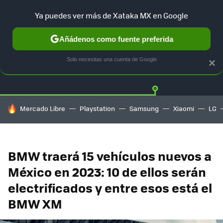
Ya puedes ver más de Xataka MX en Google
Añádenos como fuente preferida
Twitter
Fa
TESLA
UBER
AUTO ELECTRICO
Solo necesitas una cuenta de Google
×
HOY SE HABLA DE
Mercado Libre
Playstation
Samsung
Xiaomi
LG
BMW traerá 15 vehículos nuevos a
México en 2023: 10 de ellos serán
electrificados y entre esos está el
BMW XM