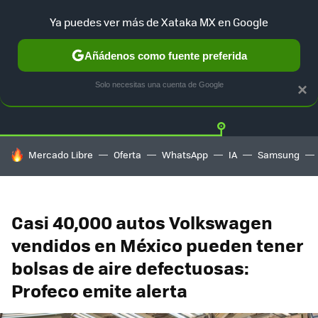
Ya puedes ver más de Xataka MX en Google
Añádenos como fuente preferida
Twitter
Fa
TESLA
UBER
AUTO ELECTRICO
Solo necesitas una cuenta de Google
×
HOY SE HABLA DE
Mercado Libre
Oferta
WhatsApp
IA
Samsung
Casi 40,000 autos Volkswagen
vendidos en México pueden tener
bolsas de aire defectuosas:
Profeco emite alerta