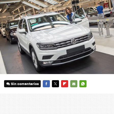
Sin comentarios
FACEBOOK
TWITTER
FLIPBOARD
E-
WHATSAPP
MAIL