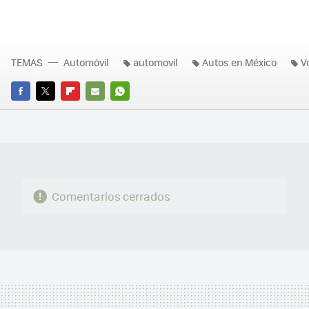
TEMAS
Automóvil
automovil
Autos en México
V
FACEBOOK
TWITTER
FLIPBOARD
E-
WHATSAPP
MAIL
Comentarios cerrados