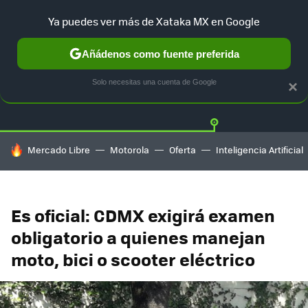
Ya puedes ver más de Xataka MX en Google
Añádenos como fuente preferida
Twitter
Fa
TESLA
UBER
AUTO ELECTRICO
Solo necesitas una cuenta de Google
×
HOY SE HABLA DE
Mercado Libre
Motorola
Oferta
Inteligencia Artificial
Es oficial: CDMX exigirá examen
obligatorio a quienes manejan
moto, bici o scooter eléctrico