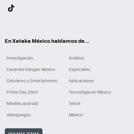
Twit
Fac
You
Inst
Tele
RSS
Flip
Link
ter
ebo
tub
agr
gra
boa
edI
Tikt
ok
e
am
m
rd
n
ok
En Xataka México hablamos de...
Investigación
Análisis
Cazando Gangas Mexico
Especiales
Celulares y Smartphones
Aplicaciones
Prime Day 2024
Tecnología en México
Móviles android
Telcel
videojuegos
México
VER MÁS TEMAS