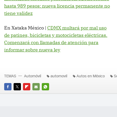
hasta 989 pesos: nueva licencia permanente no
tiene validez
En Xataka México |
CDMX multará por mal uso
de patines, bicicletas y motocicletas eléctricas.
Comenzará con llamadas de atención para
informar sobre nueva ley
TEMAS
Automóvil
automovil
Autos en México
S
FACEBOOK
TWITTER
FLIPBOARD
E-
WHATSAPP
MAIL