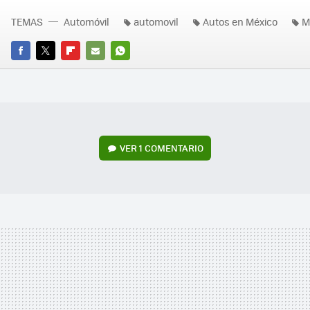
TEMAS
Automóvil
automovil
Autos en México
M
FACEBOOK
TWITTER
FLIPBOARD
E-
WHATSAPP
MAIL
VER
1 COMENTARIO