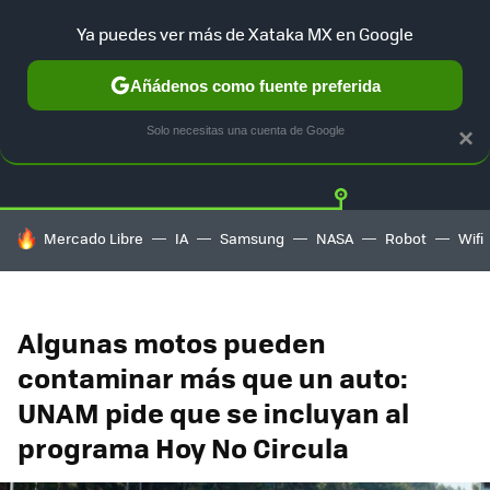
Ya puedes ver más de Xataka MX en Google
Añádenos como fuente preferida
Twitter
Fa
TESLA
UBER
AUTO ELECTRICO
Solo necesitas una cuenta de Google
×
HOY SE HABLA DE
Mercado Libre
IA
Samsung
NASA
Robot
Wifi
Algunas motos pueden
contaminar más que un auto:
UNAM pide que se incluyan al
programa Hoy No Circula