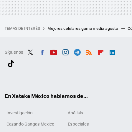
TEMAS DE INTERÉS
Mejores celulares gama media agosto
Có
Síguenos
Twit
Fac
You
Inst
Tele
RSS
Flip
Link
ter
ebo
tub
agr
gra
boa
edI
Tikt
ok
e
am
m
rd
n
ok
En Xataka México hablamos de...
Investigación
Análisis
Cazando Gangas Mexico
Especiales