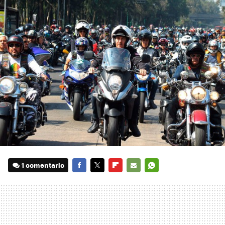
1 comentario
FACEBOOK
TWITTER
FLIPBOARD
E-
WHATSAPP
MAIL