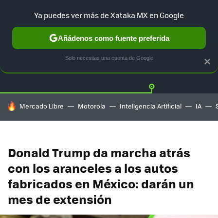
Ya puedes ver más de Xataka MX en Google
Añádenos como fuente preferida
Twitter
Fa
TESLA
UBER
AUTO ELECTRICO
Solo necesitas una cuenta de Google
×
HOY SE HABLA DE
Mercado Libre
Motorola
Inteligencia Artificial
IA
Donald Trump da marcha atrás
con los aranceles a los autos
fabricados en México: darán un
mes de extensión