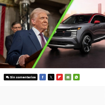
Sin comentarios
FACEBOOK
TWITTER
FLIPBOARD
E-
WHATSAPP
MAIL