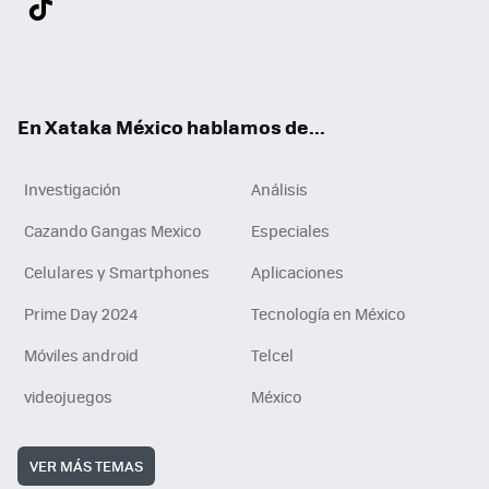
ter
ebo
tub
agr
gra
boa
edI
Tikt
ok
e
am
m
rd
n
ok
En Xataka México hablamos de...
Investigación
Análisis
Cazando Gangas Mexico
Especiales
Celulares y Smartphones
Aplicaciones
Prime Day 2024
Tecnología en México
Móviles android
Telcel
videojuegos
México
VER MÁS TEMAS