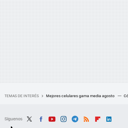
TEMAS DE INTERÉS
Mejores celulares gama media agosto
Có
Síguenos
Twit
Fac
You
Inst
Tele
RSS
Flip
Link