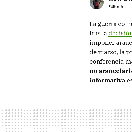
Editor Jr
La guerra come
tras la
decisió
imponer aranc
de marzo, la 
conferencia m
no arancelari
informativa
es