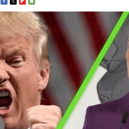
FACEBOOK
TWITTER
FLIPBOARD
E-
MAIL