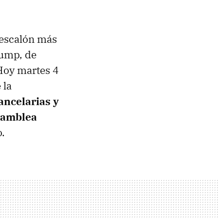
 escalón más
rump, de
Hoy martes 4
 la
ancelarias y
asamblea
.