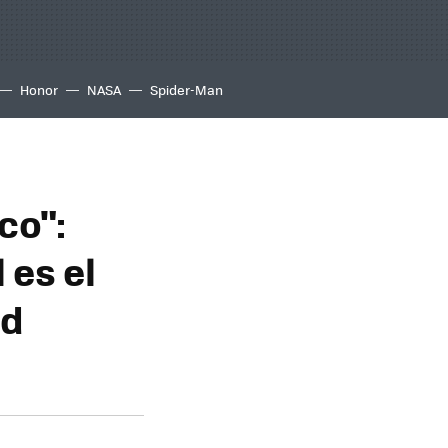
Honor
NASA
Spider-Man
co":
 es el
ld