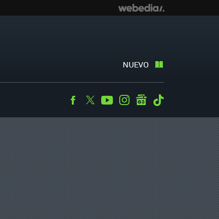
NUEVO
Facebook
Twitter
Youtube
Instagram
googlenews
Tiktok