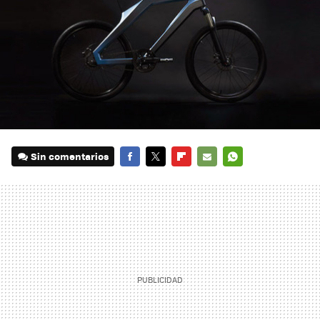
Sin comentarios
FACEBOOK
TWITTER
FLIPBOARD
E-
WHATSAPP
MAIL