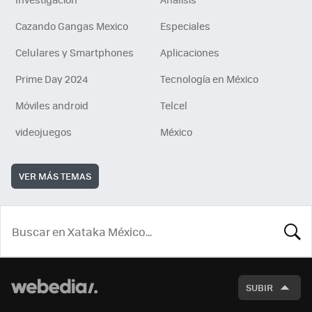
Cazando Gangas Mexico
Especiales
Celulares y Smartphones
Aplicaciones
Prime Day 2024
Tecnología en México
Móviles android
Telcel
videojuegos
México
VER MÁS TEMAS
BUSCA
SUBIR