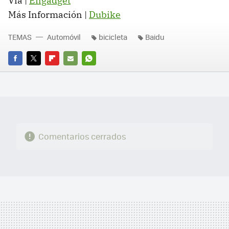
Vía |
Engadget
Más Información |
Dubike
TEMAS
Automóvil
bicicleta
Baidu
FACEBOOK
TWITTER
FLIPBOARD
E-
WHATSAPP
MAIL
Comentarios cerrados