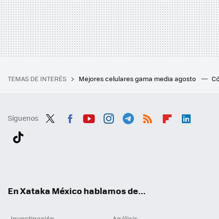
TEMAS DE INTERÉS
Mejores celulares gama media agosto
Có
Síguenos
Twit
Fac
You
Inst
Tele
RSS
Flip
Link
ter
ebo
tub
agr
gra
boa
edI
Tikt
ok
e
am
m
rd
n
ok
En Xataka México hablamos de...
Investigación
Análisis