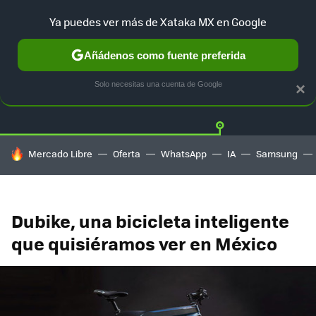
Ya puedes ver más de Xataka MX en Google
Añádenos como fuente preferida
Twitter
Fa
TESLA
UBER
AUTO ELECTRICO
Solo necesitas una cuenta de Google
×
HOY SE HABLA DE
Mercado Libre
Oferta
WhatsApp
IA
Samsung
Dubike, una bicicleta inteligente
que quisiéramos ver en México