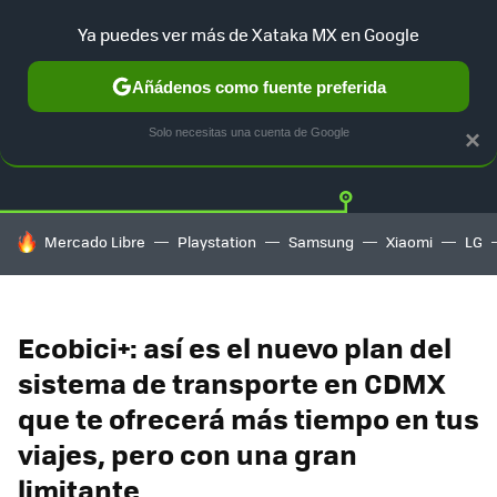
Ya puedes ver más de Xataka MX en Google
Añádenos como fuente preferida
Twitter
Fa
TESLA
UBER
AUTO ELECTRICO
Solo necesitas una cuenta de Google
×
HOY SE HABLA DE
Mercado Libre
Playstation
Samsung
Xiaomi
LG
Ecobici+: así es el nuevo plan del
sistema de transporte en CDMX
que te ofrecerá más tiempo en tus
viajes, pero con una gran
limitante