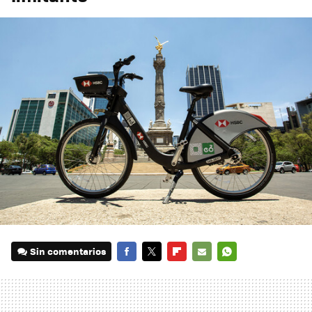
Sin comentarios
FACEBOOK
TWITTER
FLIPBOARD
E-
WHATSAPP
MAIL