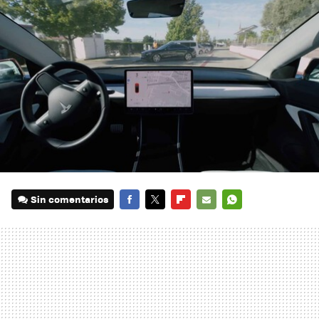
Sin comentarios
FACEBOOK
TWITTER
FLIPBOARD
E-
WHATSAPP
MAIL