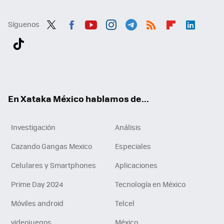
Síguenos
Twit
Fac
You
Inst
Tele
RSS
Flip
Link
ter
ebo
tub
agr
gra
boa
edI
Tikt
ok
e
am
m
rd
n
ok
En Xataka México hablamos de...
Investigación
Análisis
Cazando Gangas Mexico
Especiales
Celulares y Smartphones
Aplicaciones
Prime Day 2024
Tecnología en México
Móviles android
Telcel
videojuegos
México