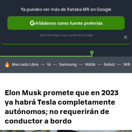
Ya puedes ver más de Xataka MX en Google
Añádenos como fuente preferida
Twitter
Fa
TESLA
UBER
AUTO ELECTRICO
Solo necesitas una cuenta de Google
×
HOY SE HABLA DE
Mercado Libre
IA
Samsung
NASA
Robot
Wifi
Elon Musk promete que en 2023
ya habrá Tesla completamente
autónomos; no requerirán de
conductor a bordo