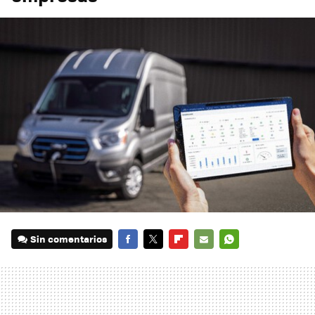
Sin comentarios
FACEBOOK
TWITTER
FLIPBOARD
E-
WHATSAPP
MAIL