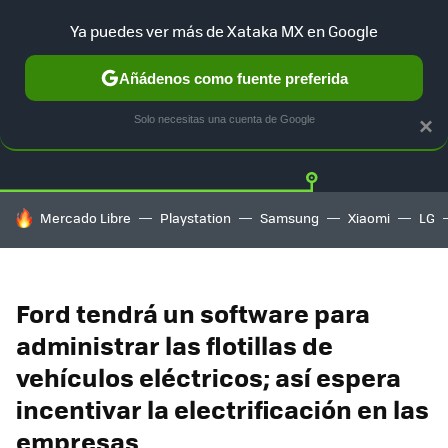
Ya puedes ver más de Xataka MX en Google
Añádenos como fuente preferida
Twitter
Fa
TESLA
UBER
AUTO ELECTRICO
Solo necesitas una cuenta de Google
×
HOY SE HABLA DE
Mercado Libre
Playstation
Samsung
Xiaomi
LG
Ford tendrá un software para
administrar las flotillas de
vehículos eléctricos; así espera
incentivar la electrificación en las
empresas