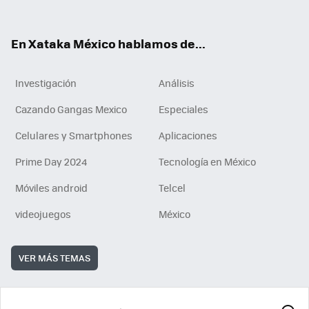
ok
e
am
m
rd
n
ok
En Xataka México hablamos de...
Investigación
Análisis
Cazando Gangas Mexico
Especiales
Celulares y Smartphones
Aplicaciones
Prime Day 2024
Tecnología en México
Móviles android
Telcel
videojuegos
México
VER MÁS TEMAS