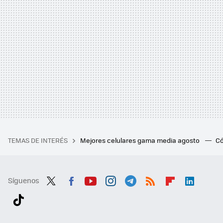
TEMAS DE INTERÉS
Mejores celulares gama media agosto
Có
Síguenos
Twit
Fac
You
Inst
Tele
RSS
Flip
Link
ter
ebo
tub
agr
gra
boa
edI
Tikt