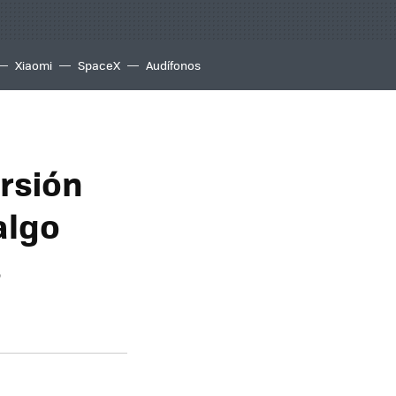
Xiaomi
SpaceX
Audífonos
rsión
algo
s