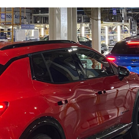
FACEBOOK
TWITTER
FLIPBOARD
E-
MAIL