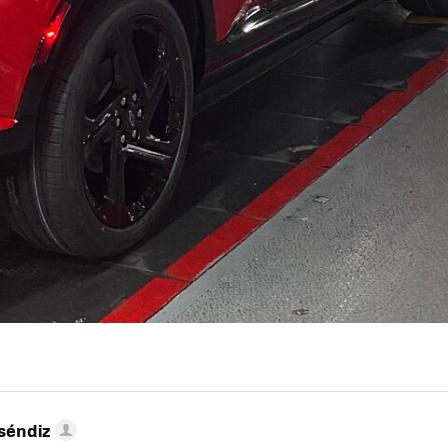
séndiz