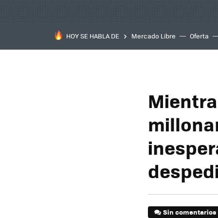
HOY SE HABLA DE
Mercado Libre
Oferta
Mientra
millona
inesper
desped
Sin comentarios