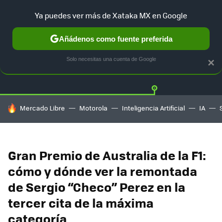
Ya puedes ver más de Xataka MX en Google
Añádenos como fuente preferida
Twitter
Fa
TESLA
UBER
AUTO ELECTRICO
Solo necesitas una cuenta de Google
×
HOY SE HABLA DE
Mercado Libre
Motorola
Inteligencia Artificial
IA
Gran Premio de Australia de la F1:
cómo y dónde ver la remontada
de Sergio “Checo” Perez en la
tercer cita de la máxima
categoría