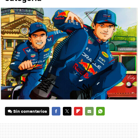
Sin comentarios
FACEBOOK
TWITTER
FLIPBOARD
E-
WHATSAPP
MAIL