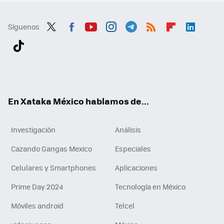
Síguenos
Twit
Fac
You
Inst
Tele
RSS
Flip
Link
ter
ebo
tub
agr
gra
boa
edI
Tikt
ok
e
am
m
rd
n
ok
En Xataka México hablamos de...
Investigación
Análisis
Cazando Gangas Mexico
Especiales
Celulares y Smartphones
Aplicaciones
Prime Day 2024
Tecnología en México
Móviles android
Telcel