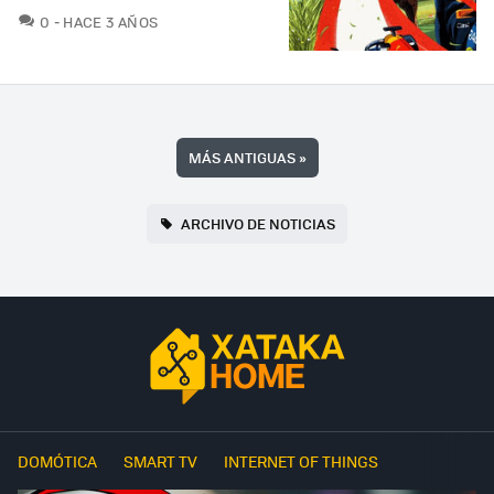
COMENTARIOS
0
HACE 3 AÑOS
MÁS ANTIGUAS
»
ARCHIVO DE NOTICIAS
DOMÓTICA
SMART TV
INTERNET OF THINGS