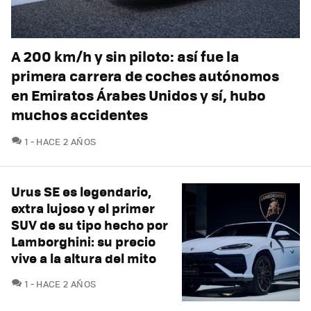
A 200 km/h y sin piloto: así fue la
primera carrera de coches autónomos
en Emiratos Árabes Unidos y sí, hubo
muchos accidentes
COMENTARIOS
1
HACE 2 AÑOS
Urus SE es legendario,
extra lujoso y el primer
SUV de su tipo hecho por
Lamborghini: su precio
vive a la altura del mito
COMENTARIOS
1
HACE 2 AÑOS