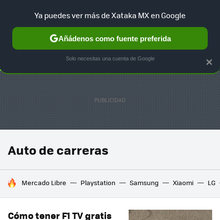
Ya puedes ver más de Xataka MX en Google
SELECCIÓN
GAMING
HOME
AUTO
TERRITORIO SAM
Añádenos como fuente preferida
Solo necesitas una cuenta de Google
×
Auto de carreras
HOY SE HABLA DE
Mercado Libre
Playstation
Samsung
Xiaomi
LG
Cómo tener F1 TV gratis