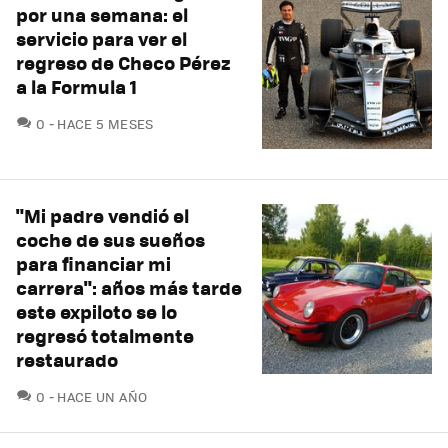
por una semana: el
servicio para ver el
regreso de Checo Pérez
a la Formula 1
COMENTARIOS
0
HACE 5 MESES
"Mi padre vendió el
coche de sus sueños
para financiar mi
carrera": años más tarde
este expiloto se lo
regresó totalmente
restaurado
COMENTARIOS
0
HACE UN AÑO