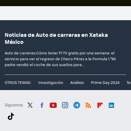
Noticias de Auto de carreras en Xataka
México
Auto de carreras:Cómo tener F1 TV gratis por una semana: el
servicio para ver el regreso de Checo Pérez a la Formula 1."Mi
padre vendió el coche de sus sueños para...
OTROS TEMAS:
Investigación
Análisis
Prime Day 2024
Te
Síguenos
Twit
Fac
You
Inst
Tele
RSS
Flip
Link
ter
ebo
tub
agr
gra
boa
edI
Tikt