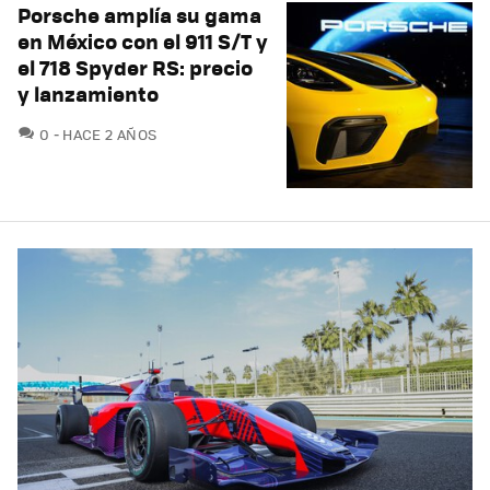
Porsche amplía su gama
en México con el 911 S/T y
el 718 Spyder RS: precio
y lanzamiento
COMENTARIOS
0
HACE 2 AÑOS