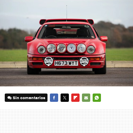
Sin comentarios
FACEBOOK
TWITTER
FLIPBOARD
E-
WHATSAPP
MAIL