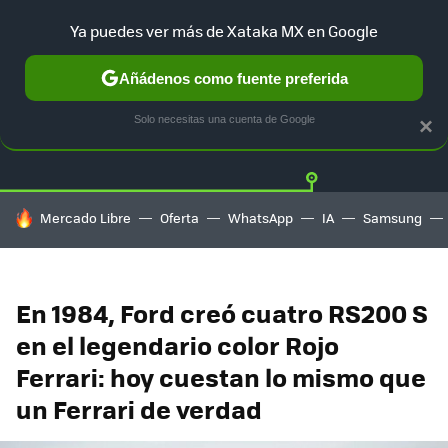
Ya puedes ver más de Xataka MX en Google
Añádenos como fuente preferida
Twitter
Fa
TESLA
UBER
AUTO ELECTRICO
Solo necesitas una cuenta de Google
×
HOY SE HABLA DE
Mercado Libre
Oferta
WhatsApp
IA
Samsung
En 1984, Ford creó cuatro RS200 S
en el legendario color Rojo
Ferrari: hoy cuestan lo mismo que
un Ferrari de verdad