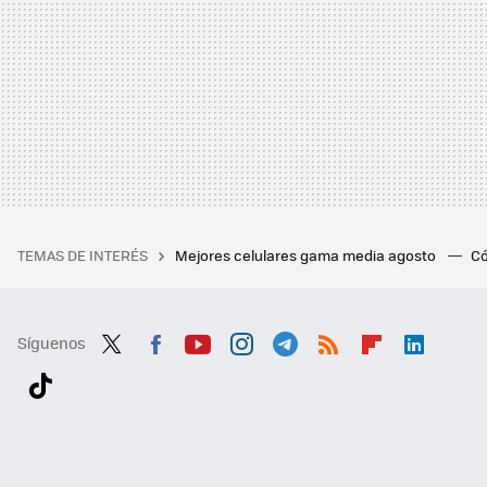
TEMAS DE INTERÉS
Mejores celulares gama media agosto
Có
Síguenos
Twit
Fac
You
Inst
Tele
RSS
Flip
Link
ter
ebo
tub
agr
gra
boa
edI
Tikt
ok
e
am
m
rd
n
ok