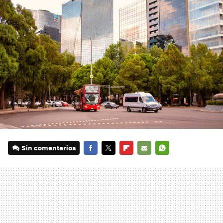
Sin comentarios
FACEBOOK
TWITTER
FLIPBOARD
E-
WHATSAPP
MAIL