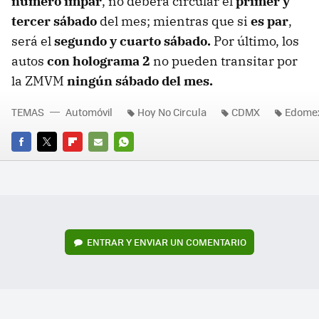
número impar
, no deberá circular el
primer y
tercer sábado
del mes; mientras que si
es par
,
será el
segundo y cuarto sábado.
Por último, los
autos
con holograma 2
no pueden transitar por
la ZMVM
ningún sábado del mes.
TEMAS
Automóvil
Hoy No Circula
CDMX
Edome
FACEBOOK
TWITTER
FLIPBOARD
E-
WHATSAPP
MAIL
ENTRAR Y ENVIAR UN COMENTARIO