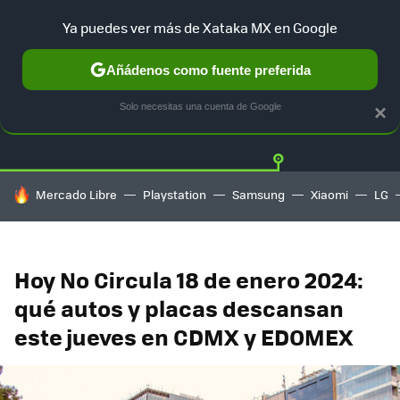
Ya puedes ver más de Xataka MX en Google
Añádenos como fuente preferida
Twitter
Fa
TESLA
UBER
AUTO ELECTRICO
Solo necesitas una cuenta de Google
×
HOY SE HABLA DE
Mercado Libre
Playstation
Samsung
Xiaomi
LG
Hoy No Circula 18 de enero 2024:
qué autos y placas descansan
este jueves en CDMX y EDOMEX