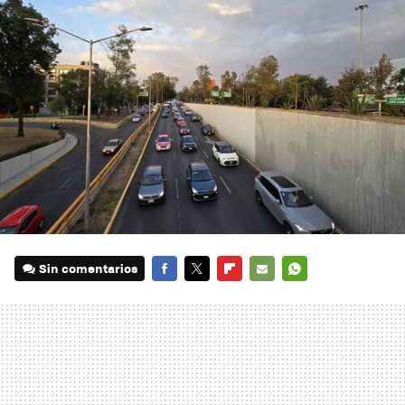
Sin comentarios
FACEBOOK
TWITTER
FLIPBOARD
E-
WHATSAPP
MAIL