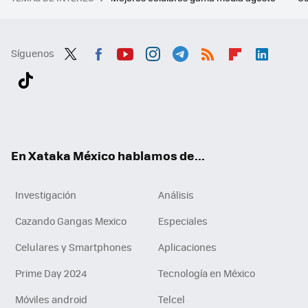
Síguenos
Twit
Fac
You
Inst
Tele
RSS
Flip
Link
ter
ebo
tub
agr
gra
boa
edI
Tikt
ok
e
am
m
rd
n
ok
En Xataka México hablamos de...
Investigación
Análisis
Cazando Gangas Mexico
Especiales
Celulares y Smartphones
Aplicaciones
Prime Day 2024
Tecnología en México
Móviles android
Telcel