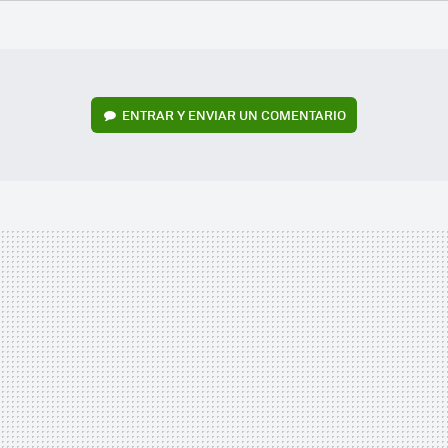
FACEBOOK
TWITTER
FLIPBOARD
E-
WHATSAPP
MAIL
ENTRAR Y ENVIAR UN COMENTARIO