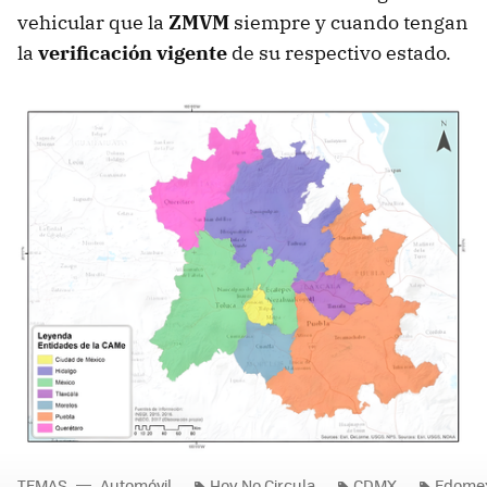
vehicular que la
ZMVM
siempre y cuando tengan
la
verificación vigente
de su respectivo estado.
TEMAS
Automóvil
Hoy No Circula
CDMX
Edome