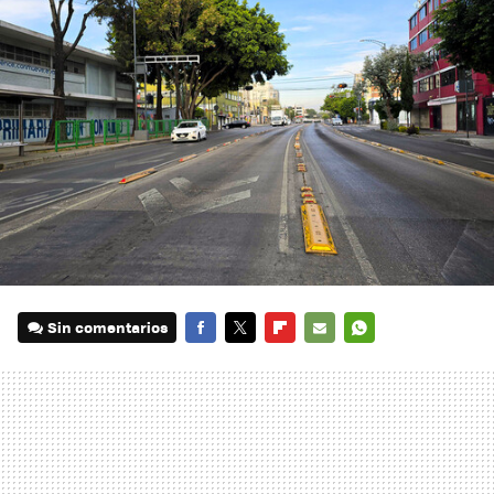
Sin comentarios
FACEBOOK
TWITTER
FLIPBOARD
E-
WHATSAPP
MAIL