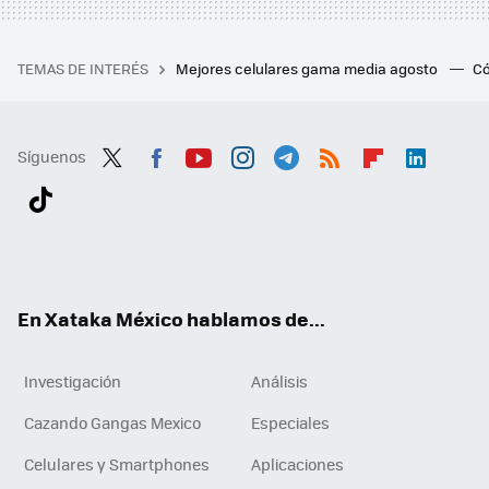
TEMAS DE INTERÉS
Mejores celulares gama media agosto
Có
Síguenos
Twit
Fac
You
Inst
Tele
RSS
Flip
Link
ter
ebo
tub
agr
gra
boa
edI
Tikt
ok
e
am
m
rd
n
ok
En Xataka México hablamos de...
Investigación
Análisis
Cazando Gangas Mexico
Especiales
Celulares y Smartphones
Aplicaciones