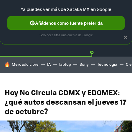
Ya puedes ver más de Xataka MX en Google
Añádenos como fuente preferida
Twitter
Fa
TESLA
UBER
AUTO ELECTRICO
Solo necesitas una cuenta de Google
×
HOY SE HABLA DE
Mercado Libre
IA
laptop
Sony
Tecnología
Cie
Hoy No Circula CDMX y EDOMEX:
¿qué autos descansan el jueves 17
de octubre?