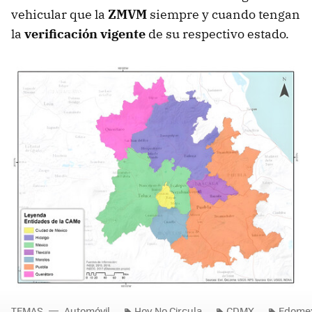
vehicular que la
ZMVM
siempre y cuando tengan
la
verificación vigente
de su respectivo estado.
TEMAS
Automóvil
Hoy No Circula
CDMX
Edome