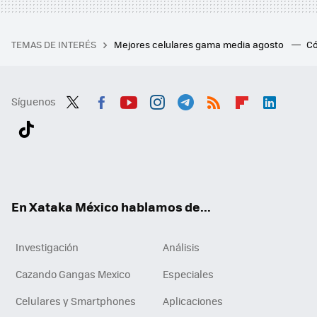
TEMAS DE INTERÉS
Mejores celulares gama media agosto
Có
Síguenos
Twit
Fac
You
Inst
Tele
RSS
Flip
Link
ter
ebo
tub
agr
gra
boa
edI
Tikt
ok
e
am
m
rd
n
ok
En Xataka México hablamos de...
Investigación
Análisis
Cazando Gangas Mexico
Especiales
Celulares y Smartphones
Aplicaciones