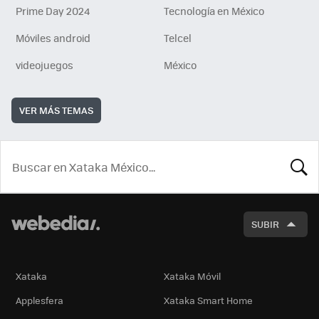
Prime Day 2024
Tecnología en México
Móviles android
Telcel
videojuegos
México
VER MÁS TEMAS
BUSCA
SUBIR
Xataka
Xataka Móvil
Applesfera
Xataka Smart Home