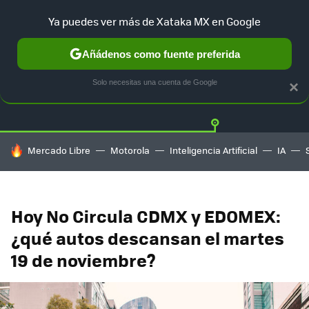
Ya puedes ver más de Xataka MX en Google
Añádenos como fuente preferida
Twitter
Fa
TESLA
UBER
AUTO ELECTRICO
Solo necesitas una cuenta de Google
×
HOY SE HABLA DE
Mercado Libre
Motorola
Inteligencia Artificial
IA
Hoy No Circula CDMX y EDOMEX:
¿qué autos descansan el martes
19 de noviembre?