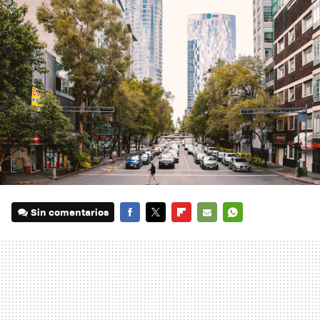
Sin comentarios
FACEBOOK
TWITTER
FLIPBOARD
E-
WHATSAPP
MAIL