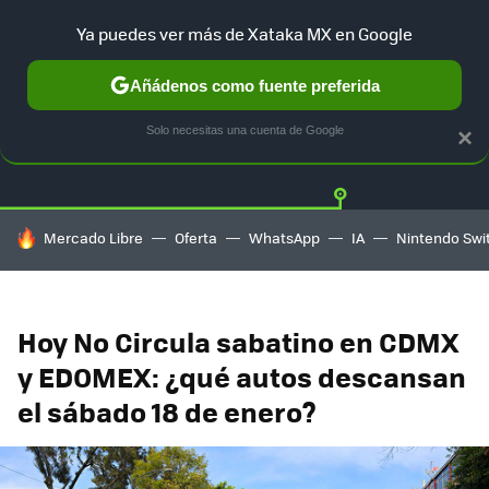
Ya puedes ver más de Xataka MX en Google
Añádenos como fuente preferida
Twitter
Fa
TESLA
UBER
AUTO ELECTRICO
Solo necesitas una cuenta de Google
×
HOY SE HABLA DE
Mercado Libre
Oferta
WhatsApp
IA
Nintendo Swi
Hoy No Circula sabatino en CDMX
y EDOMEX: ¿qué autos descansan
el sábado 18 de enero?