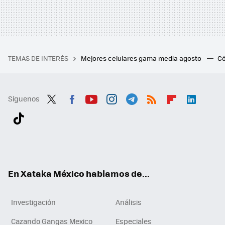
TEMAS DE INTERÉS
Mejores celulares gama media agosto
Có
Síguenos
Twit
Fac
You
Inst
Tele
RSS
Flip
Link
ter
ebo
tub
agr
gra
boa
edI
Tikt
ok
e
am
m
rd
n
ok
En Xataka México hablamos de...
Investigación
Análisis
Cazando Gangas Mexico
Especiales