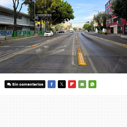
Sin comentarios
FACEBOOK
TWITTER
FLIPBOARD
E-
WHATSAPP
MAIL