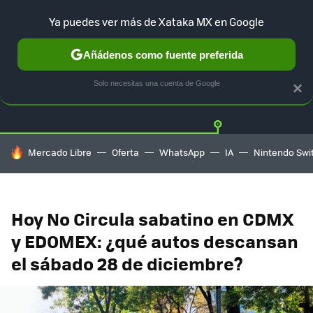
Ya puedes ver más de Xataka MX en Google
Añádenos como fuente preferida
Twitter
Fa
TESLA
UBER
AUTO ELECTRICO
Solo necesitas una cuenta de Google
×
HOY SE HABLA DE
Mercado Libre
Oferta
WhatsApp
IA
Nintendo Swi
Hoy No Circula sabatino en CDMX
y EDOMEX: ¿qué autos descansan
el sábado 28 de diciembre?