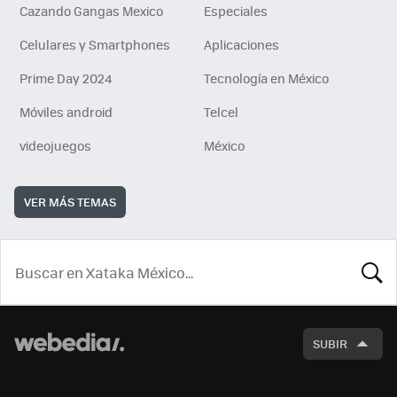
Cazando Gangas Mexico
Especiales
Celulares y Smartphones
Aplicaciones
Prime Day 2024
Tecnología en México
Móviles android
Telcel
videojuegos
México
VER MÁS TEMAS
BUSCA
SUBIR