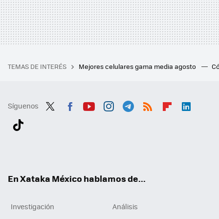
TEMAS DE INTERÉS
Mejores celulares gama media agosto
Có
Síguenos
Twit
Fac
You
Inst
Tele
RSS
Flip
Link
ter
ebo
tub
agr
gra
boa
edI
Tikt
ok
e
am
m
rd
n
ok
En Xataka México hablamos de...
Investigación
Análisis