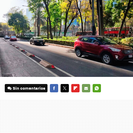
Sin comentarios
FACEBOOK
TWITTER
FLIPBOARD
E-
WHATSAPP
MAIL