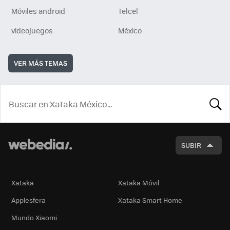
Móviles android
Telcel
videojuegos
México
VER MÁS TEMAS
BUSCA
SUBIR
Xataka
Xataka Móvil
Applesfera
Xataka Smart Home
Mundo Xiaomi