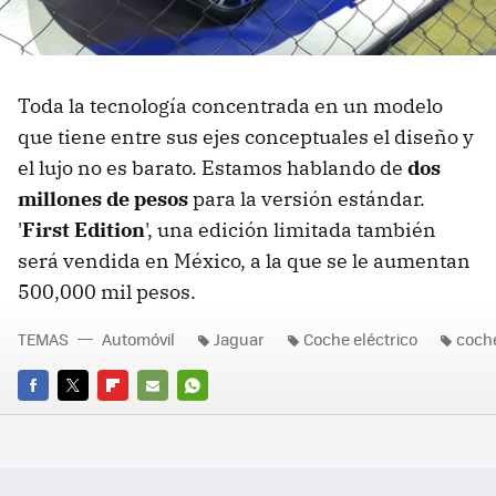
Toda la tecnología concentrada en un modelo
que tiene entre sus ejes conceptuales el diseño y
el lujo no es barato. Estamos hablando de
dos
millones de pesos
para la versión estándar.
'
First Edition
', una edición limitada también
será vendida en México, a la que se le aumentan
500,000 mil pesos.
TEMAS
Automóvil
Jaguar
Coche eléctrico
coch
FACEBOOK
TWITTER
FLIPBOARD
E-
WHATSAPP
MAIL