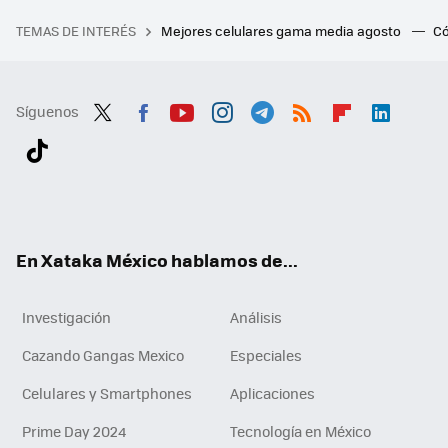
TEMAS DE INTERÉS
Mejores celulares gama media agosto
Có
Síguenos
Twit
Fac
You
Inst
Tele
RSS
Flip
Link
ter
ebo
tub
agr
gra
boa
edI
Tikt
ok
e
am
m
rd
n
ok
En Xataka México hablamos de...
Investigación
Análisis
Cazando Gangas Mexico
Especiales
Celulares y Smartphones
Aplicaciones
Prime Day 2024
Tecnología en México