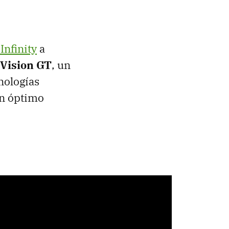
Infinity
a
 Vision GT
, un
nologías
un óptimo