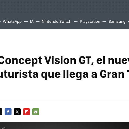
WhatsApp
IA
Nintendo Switch
Playstation
Samsung
 Concept Vision GT, el nu
uturista que llega a Gran
FACEBOOK
TWITTER
FLIPBOARD
E-
MAIL