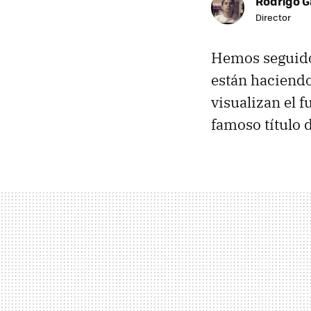
Rodrigo G
Director
Hemos seguido 
están haciend
visualizan el 
famoso título 