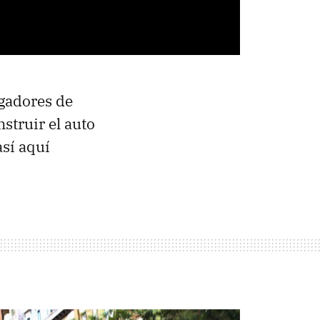
ugadores de
nstruir el auto
así aquí