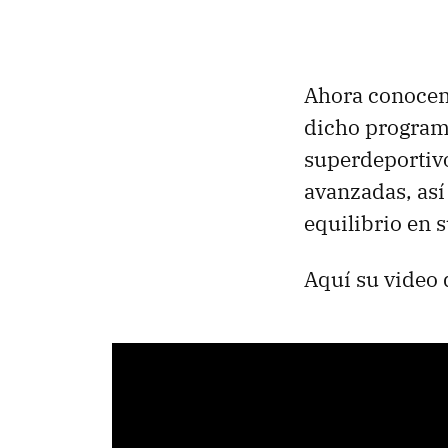
Ahora conoc
dicho program
superdeportivo
avanzadas, as
equilibrio en s
Aquí su video 