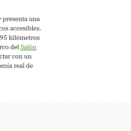
 presenta una
cos accesibles.
195 kilómetros
arco del
Salón
ectar con un
omía real de