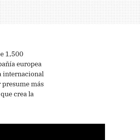
de 1,500
pañía europea
a internacional
or presume más
 que crea la