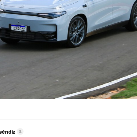
séndiz