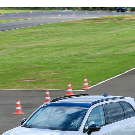
FACEBOOK
TWITTER
FLIPBOARD
E-
MAIL