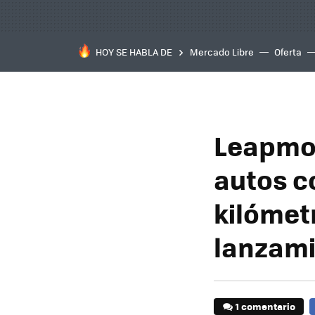
HOY SE HABLA DE
Mercado Libre
Oferta
Leapmot
autos c
kilómetr
lanzam
1 comentario