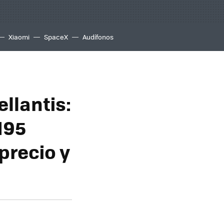
Xiaomi
SpaceX
Audífonos
llantis:
195
precio y