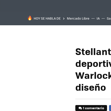
HOY SE HABLA DE
Mercado Libre
IA
Sa
Stellan
deporti
Warlock
diseño
1 comentario