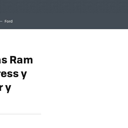
Ford
as Ram
ress y
 y