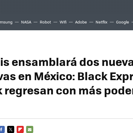
msung
NASA
Robot
Wifi
Adobe
Netflix
Google
tis ensamblará dos nuev
vas en México: Black Exp
 regresan con más poder