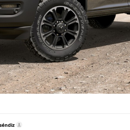
séndiz