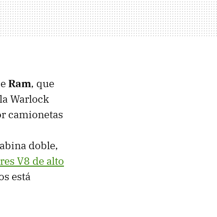
de
Ram
, que
 la Warlock
or camionetas
cabina doble,
es V8 de alto
os está