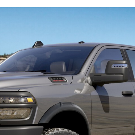
FACEBOOK
TWITTER
FLIPBOARD
E-
MAIL