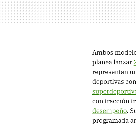
Ambos modelos 
planea lanzar
representan un
deportivas con
superdeportiv
con tracción tr
desempeño
. S
programada an