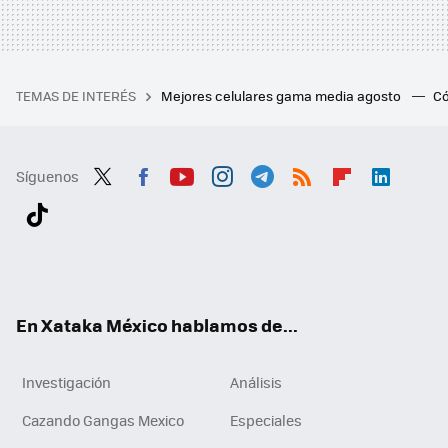
TEMAS DE INTERÉS
Mejores celulares gama media agosto
Có
Síguenos
Twit
Fac
You
Inst
Tele
RSS
Flip
Link
ter
ebo
tub
agr
gra
boa
edI
Tikt
ok
e
am
m
rd
n
ok
En Xataka México hablamos de...
Investigación
Análisis
Cazando Gangas Mexico
Especiales