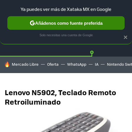
Ya puedes ver más de Xataka MX en Google
Añádenos como fuente preferida
Twitter
Fa
TESLA
UBER
AUTO ELECTRICO
Solo necesitas una cuenta de Google
×
HOY SE HABLA DE
Mercado Libre
Oferta
WhatsApp
IA
Nintendo Swi
Lenovo N5902, Teclado Remoto
Retroiluminado