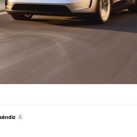
séndiz