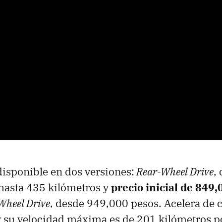
disponible en dos versiones:
Rear-Wheel Drive
,
hasta 435 kilómetros y
precio inicial de 849
Wheel Drive
, desde 949,000 pesos. Acelera de 
y su velocidad máxima es de 201 kilómetros p