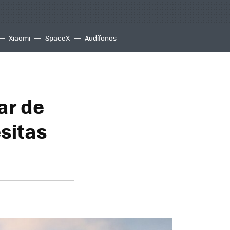
Xiaomi
SpaceX
Audífonos
ar de
esitas