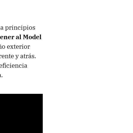
 a principios
ener al Model
ño exterior
rente y atrás.
eficiencia
.