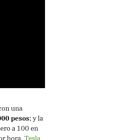
 con una
,000 pesos
; y la
cero a 100 en
or hora.
Tesla