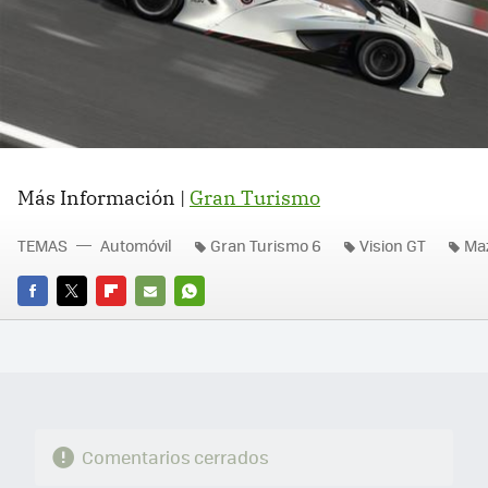
Más Información |
Gran Turismo
TEMAS
Automóvil
Gran Turismo 6
Vision GT
Ma
FACEBOOK
TWITTER
FLIPBOARD
E-
WHATSAPP
MAIL
Comentarios cerrados