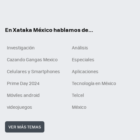
ter
ebo
tub
agr
gra
boa
edI
Tikt
ok
e
am
m
rd
n
ok
En Xataka México hablamos de...
Investigación
Análisis
Cazando Gangas Mexico
Especiales
Celulares y Smartphones
Aplicaciones
Prime Day 2024
Tecnología en México
Móviles android
Telcel
videojuegos
México
VER MÁS TEMAS