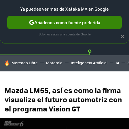
Ya puedes ver más de Xataka MX en Google
Añádenos como fuente preferida
Twitter
Fa
TESLA
UBER
AUTO ELECTRICO
Solo necesitas una cuenta de Google
×
HOY SE HABLA DE
Mercado Libre
Motorola
Inteligencia Artificial
IA
Mazda LM55, así es como la firma
visualiza el futuro automotriz con
el programa Vision GT