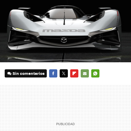
Sin comentarios
FACEBOOK
TWITTER
FLIPBOARD
E-
WHATSAPP
MAIL