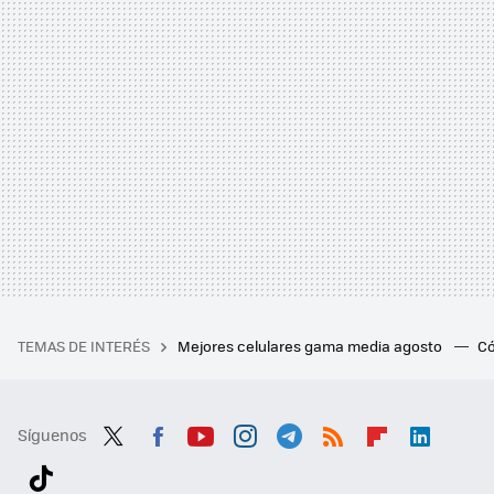
TEMAS DE INTERÉS
Mejores celulares gama media agosto
Có
Síguenos
Twit
Fac
You
Inst
Tele
RSS
Flip
Link