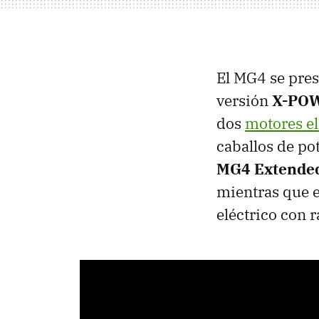
El MG4 se pres
versión
X-PO
dos
motores el
caballos de po
MG4 Extende
mientras que 
eléctrico con 