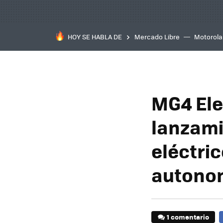
HOY SE HABLA DE
Mercado Libre
Motorola
MG4 Elec
lanzami
eléctri
autono
1 comentario