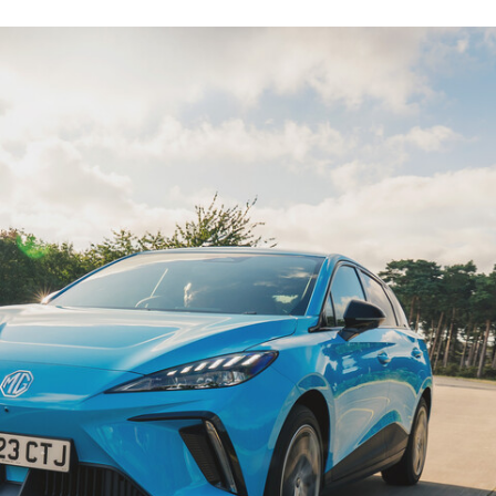
FACEBOOK
TWITTER
FLIPBOARD
E-
MAIL