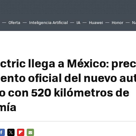
Oferta
Inteligencia Artificial
IA
Huawei
Honor
N
tric llega a México: prec
ento oficial del nuevo au
co con 520 kilómetros de
mía