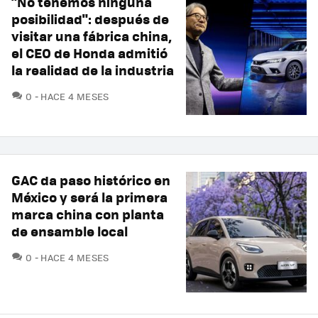
"No tenemos ninguna
posibilidad": después de
visitar una fábrica china,
el CEO de Honda admitió
la realidad de la industria
COMENTARIOS
0
HACE 4 MESES
GAC da paso histórico en
México y será la primera
marca china con planta
de ensamble local
COMENTARIOS
0
HACE 4 MESES