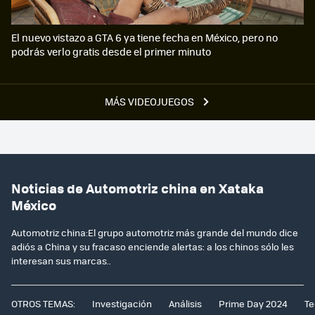
El nuevo vistazo a GTA 6 ya tiene fecha en México, pero no
podrás verlo gratis desde el primer minuto
MÁS VIDEOJUEGOS
Noticias de Automotriz china en Xataka
México
Automotriz china:El grupo automotriz más grande del mundo dice
adiós a China y su fracaso enciende alertas: a los chinos sólo les
interesan sus marcas..
OTROS TEMAS:
Investigación
Análisis
Prime Day 2024
Te