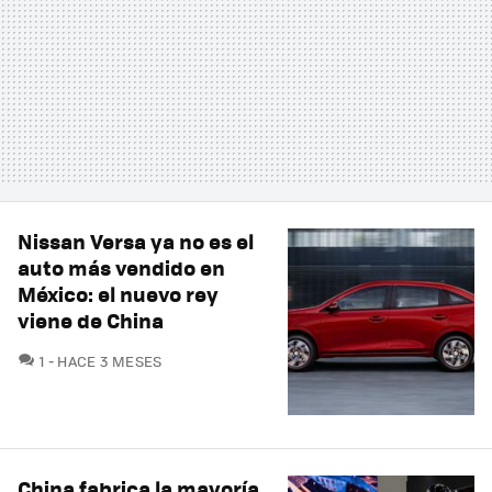
Nissan Versa ya no es el
auto más vendido en
México: el nuevo rey
viene de China
COMENTARIOS
1
HACE 3 MESES
China fabrica la mayoría