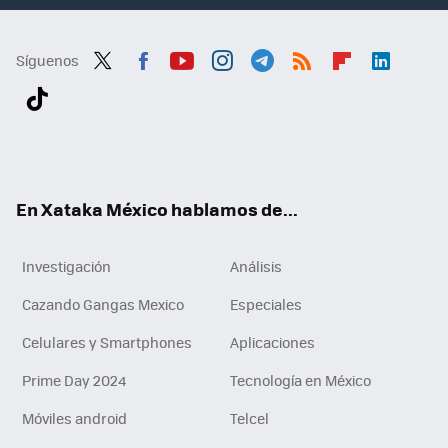
Síguenos
Twit
Fac
You
Inst
Tele
RSS
Flip
Link
ter
ebo
tub
agr
gra
boa
edI
Tikt
ok
e
am
m
rd
n
ok
En Xataka México hablamos de...
Investigación
Análisis
Cazando Gangas Mexico
Especiales
Celulares y Smartphones
Aplicaciones
Prime Day 2024
Tecnología en México
Móviles android
Telcel