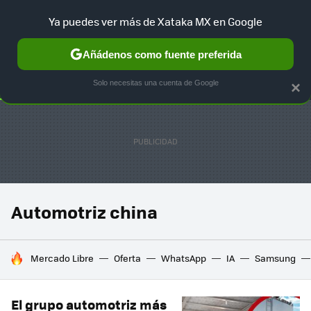
Ya puedes ver más de Xataka MX en Google
SELECCIÓN
GAMING
HOME
AUTO
TERRITORIO SAM
Añádenos como fuente preferida
Solo necesitas una cuenta de Google
×
Automotriz china
HOY SE HABLA DE
Mercado Libre
Oferta
WhatsApp
IA
Samsung
El grupo automotriz más