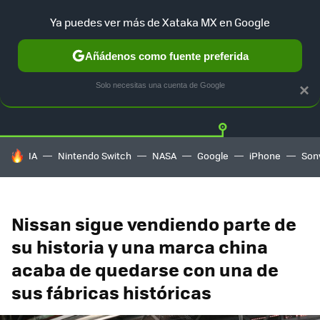
Ya puedes ver más de Xataka MX en Google
Añádenos como fuente preferida
Twitter
Fa
TESLA
UBER
AUTO ELECTRICO
Solo necesitas una cuenta de Google
×
HOY SE HABLA DE
IA
Nintendo Switch
NASA
Google
iPhone
Son
Nissan sigue vendiendo parte de
su historia y una marca china
acaba de quedarse con una de
sus fábricas históricas