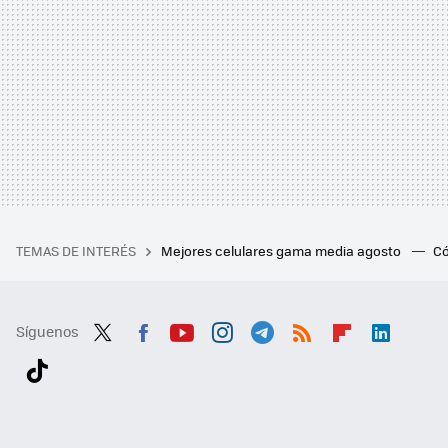
TEMAS DE INTERÉS
Mejores celulares gama media agosto
Có
Síguenos
Twit
Fac
You
Inst
Tele
RSS
Flip
Link
ter
ebo
tub
agr
gra
boa
edI
Tikt
ok
e
am
m
rd
n
ok