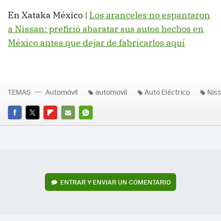
En Xataka México |
Los aranceles no espantaron
a Nissan: prefirió abaratar sus autos hechos en
México antes que dejar de fabricarlos aquí
TEMAS
Automóvil
automovil
Auto Eléctrico
Nis
FACEBOOK
TWITTER
FLIPBOARD
E-
WHATSAPP
MAIL
ENTRAR Y ENVIAR UN COMENTARIO