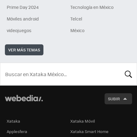
Prime Day 2024
Tecnología en México
Móviles android
Telcel
videojuegos
México
VER MÁS TEMAS
BUSCA
SUBIR
Xataka
Xataka Móvil
Applesfera
Xataka Smart Home