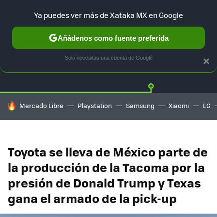
Ya puedes ver más de Xataka MX en Google
Añádenos como fuente preferida
Twitter
Fa
TESLA
UBER
AUTO ELECTRICO
Solo necesitas una cuenta de Google
×
HOY SE HABLA DE
Mercado Libre
Playstation
Samsung
Xiaomi
LG
Toyota se lleva de México parte de
la producción de la Tacoma por la
presión de Donald Trump y Texas
gana el armado de la pick-up