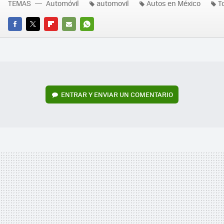
TEMAS
Automóvil
automovil
Autos en México
T
FACEBOOK
TWITTER
FLIPBOARD
E-
WHATSAPP
MAIL
ENTRAR Y ENVIAR UN COMENTARIO