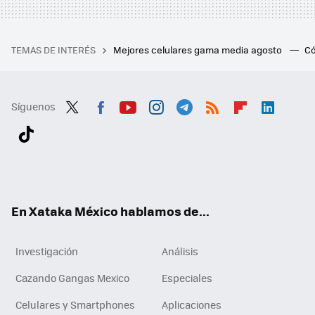
TEMAS DE INTERÉS
Mejores celulares gama media agosto
Có
Síguenos
Twit
Fac
You
Inst
Tele
RSS
Flip
Link
ter
ebo
tub
agr
gra
boa
edI
Tikt
ok
e
am
m
rd
n
ok
En Xataka México hablamos de...
Investigación
Análisis
Cazando Gangas Mexico
Especiales
Celulares y Smartphones
Aplicaciones