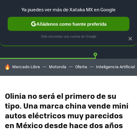
Ya puedes ver más de Xataka MX en Google
Añádenos como fuente preferida
Twitter
Fa
TESLA
UBER
AUTO ELECTRICO
Solo necesitas una cuenta de Google
×
HOY SE HABLA DE
Mercado Libre
Motorola
Oferta
Inteligencia Artificial
Olinia no será el primero de su
tipo. Una marca china vende mini
autos eléctricos muy parecidos
en México desde hace dos años