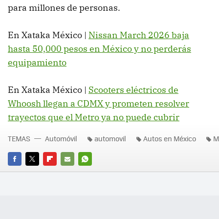
para millones de personas.
En Xataka México |
Nissan March 2026 baja
hasta 50,000 pesos en México y no perderás
equipamiento
En Xataka México |
Scooters eléctricos de
Whoosh llegan a CDMX y prometen resolver
trayectos que el Metro ya no puede cubrir
TEMAS
Automóvil
automovil
Autos en México
M
FACEBOOK
TWITTER
FLIPBOARD
E-
WHATSAPP
MAIL