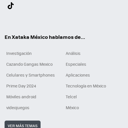
Twit
Fac
You
Inst
Tele
RSS
Flip
Link
ter
ebo
tub
agr
gra
boa
edI
Tikt
ok
e
am
m
rd
n
ok
En Xataka México hablamos de...
Investigación
Análisis
Cazando Gangas Mexico
Especiales
Celulares y Smartphones
Aplicaciones
Prime Day 2024
Tecnología en México
Móviles android
Telcel
videojuegos
México
VER MÁS TEMAS