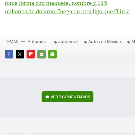
toma forma con maqueta, nombre y 115
millones de dólares. Juega en otra liga que Olinia
TEMAS
Automóvil
automovil
Autos en México
M
FACEBOOK
TWITTER
FLIPBOARD
E-
WHATSAPP
MAIL
VER
3 COMENTARIOS