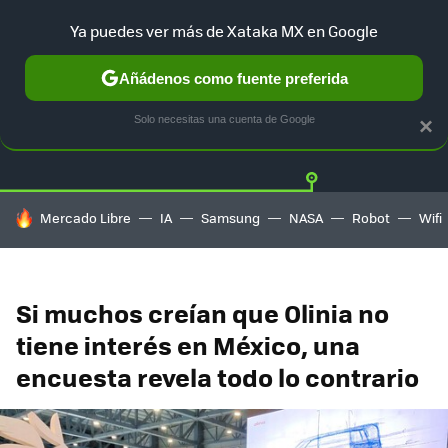
Ya puedes ver más de Xataka MX en Google
Añádenos como fuente preferida
Twitter
Fa
TESLA
UBER
AUTO ELECTRICO
Solo necesitas una cuenta de Google
×
HOY SE HABLA DE
Mercado Libre
IA
Samsung
NASA
Robot
Wifi
Si muchos creían que Olinia no
tiene interés en México, una
encuesta revela todo lo contrario