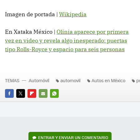
Imagen de portada |
Wikipedia
En Xataka México |
Olinia aparece por primera
vez en video y revela algo inesperado: puertas
tipo Rolls-Royce y espacio para seis personas
TEMAS
Automóvil
automovil
Autos en México
p
FACEBOOK
TWITTER
FLIPBOARD
E-
WHATSAPP
MAIL
ENTRAR Y ENVIAR UN COMENTARIO