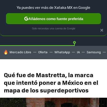
Ya puedes ver más de Xataka MX en Google
Añádenos como fuente preferida
Twitter
Fa
TESLA
UBER
AUTO ELECTRICO
Solo necesitas una cuenta de Google
×
HOY SE HABLA DE
Mercado Libre
Oferta
WhatsApp
IA
Samsung
Qué fue de Mastretta, la marca
que intentó poner a México en el
mapa de los superdeportivos