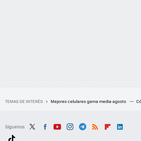
TEMAS DE INTERÉS
Mejores celulares gama media agosto
Có
Síguenos
Twit
Fac
You
Inst
Tele
RSS
Flip
Link