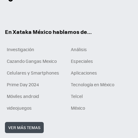
ter
ebo
tub
agr
gra
boa
edI
Tikt
ok
e
am
m
rd
n
ok
En Xataka México hablamos de...
Investigación
Análisis
Cazando Gangas Mexico
Especiales
Celulares y Smartphones
Aplicaciones
Prime Day 2024
Tecnología en México
Móviles android
Telcel
videojuegos
México
VER MÁS TEMAS