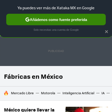
Ya puedes ver más de Xataka MX en Google
SELECCIÓN
GAMING
HOME
AUTO
TERRITORIO SAM
Añádenos como fuente preferida
Solo necesitas una cuenta de Google
×
Fábricas en México
HOY SE HABLA DE
Mercado Libre
Motorola
Inteligencia Artificial
IA
México quiere llevar la