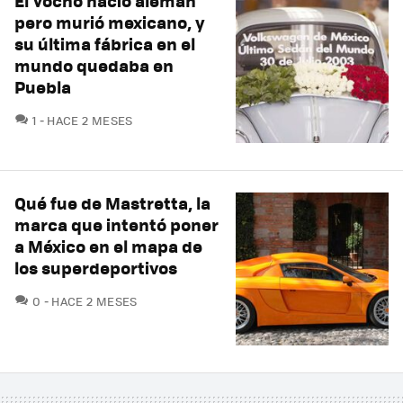
El Vocho nació alemán
pero murió mexicano, y
su última fábrica en el
mundo quedaba en
Puebla
COMENTARIOS
1
HACE 2 MESES
Qué fue de Mastretta, la
marca que intentó poner
a México en el mapa de
los superdeportivos
COMENTARIOS
0
HACE 2 MESES