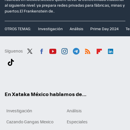
al siguiente nivel: ya prepara redes privadas para fábricas, minas y
puertos.El Frankenstein de..
OTROS TEMAS:
Investigación
Análisis
Prime Day 2024
Te
Síguenos
Twit
Fac
You
Inst
Tele
RSS
Flip
Link
ter
ebo
tub
agr
gra
boa
edI
Tikt
ok
e
am
m
rd
n
ok
En Xataka México hablamos de...
Investigación
Análisis
Cazando Gangas Mexico
Especiales