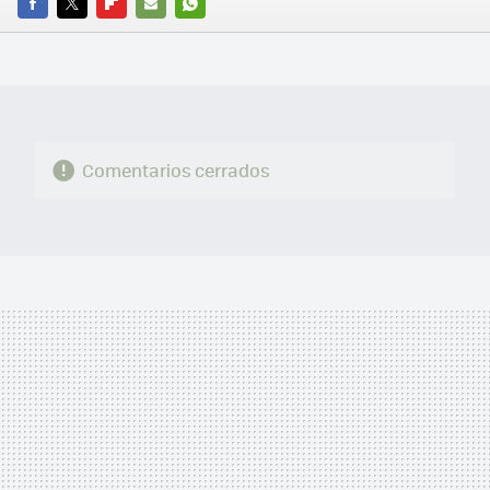
FACEBOOK
TWITTER
FLIPBOARD
E-
WHATSAPP
MAIL
Comentarios cerrados