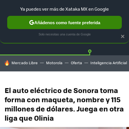
Ya puedes ver más de Xataka MX en Google
Añádenos como fuente preferida
Twitter
Fa
TESLA
UBER
AUTO ELECTRICO
Solo necesitas una cuenta de Google
×
HOY SE HABLA DE
Mercado Libre
Motorola
Oferta
Inteligencia Artificial
El auto eléctrico de Sonora toma
forma con maqueta, nombre y 115
millones de dólares. Juega en otra
liga que Olinia