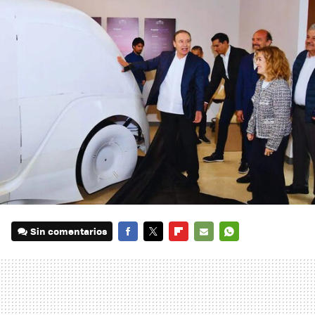
Sin comentarios
FACEBOOK
TWITTER
FLIPBOARD
E-
WHATSAPP
MAIL