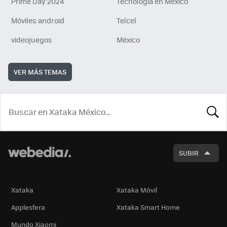
Prime Day 2024
Tecnología en México
Móviles android
Telcel
videojuegos
México
VER MÁS TEMAS
BUSCA
SUBIR
Xataka
Xataka Móvil
Applesfera
Xataka Smart Home
Mundo Xiaomi