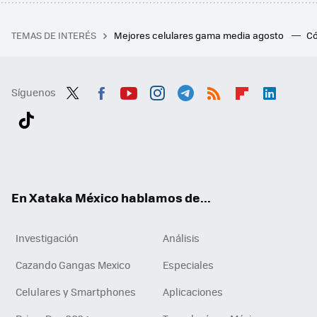
TEMAS DE INTERÉS
Mejores celulares gama media agosto
Có
Síguenos
Twit
Fac
You
Inst
Tele
RSS
Flip
Link
ter
ebo
tub
agr
gra
boa
edI
Tikt
ok
e
am
m
rd
n
ok
En Xataka México hablamos de...
Investigación
Análisis
Cazando Gangas Mexico
Especiales
Celulares y Smartphones
Aplicaciones