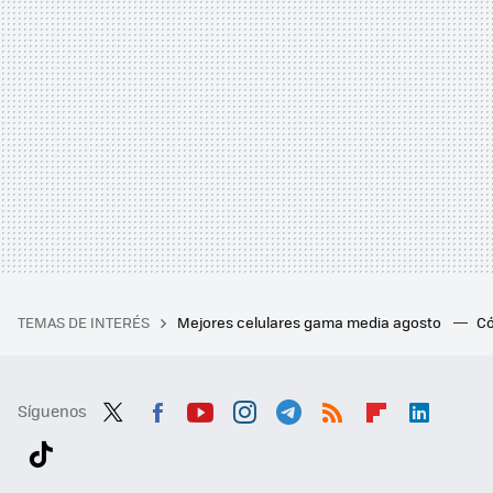
TEMAS DE INTERÉS
Mejores celulares gama media agosto
Có
Síguenos
Twit
Fac
You
Inst
Tele
RSS
Flip
Link
ter
ebo
tub
agr
gra
boa
edI
Tikt