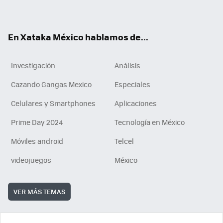
ok
e
am
m
rd
n
ok
En Xataka México hablamos de...
Investigación
Análisis
Cazando Gangas Mexico
Especiales
Celulares y Smartphones
Aplicaciones
Prime Day 2024
Tecnología en México
Móviles android
Telcel
videojuegos
México
VER MÁS TEMAS