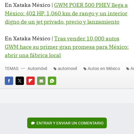
En Xataka México |
GWM POER 500 PHEV llega a
México: 402 HP, 1,060 km de rango y un interior
digno de un jet privado, precio y lanzamiento
En Xataka México |
Tras vender 10,000 autos
GWM hace su primer gran promesa para México:
abrir una fábrica local
TEMAS
Automóvil
automovil
Autos en México
A
FACEBOOK
TWITTER
FLIPBOARD
E-
WHATSAPP
MAIL
ENTRAR Y ENVIAR UN COMENTARIO