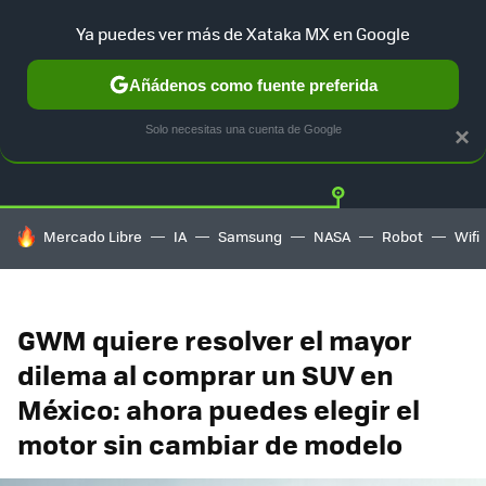
Ya puedes ver más de Xataka MX en Google
Añádenos como fuente preferida
Twitter
Fa
TESLA
UBER
AUTO ELECTRICO
Solo necesitas una cuenta de Google
×
HOY SE HABLA DE
Mercado Libre
IA
Samsung
NASA
Robot
Wifi
GWM quiere resolver el mayor
dilema al comprar un SUV en
México: ahora puedes elegir el
motor sin cambiar de modelo