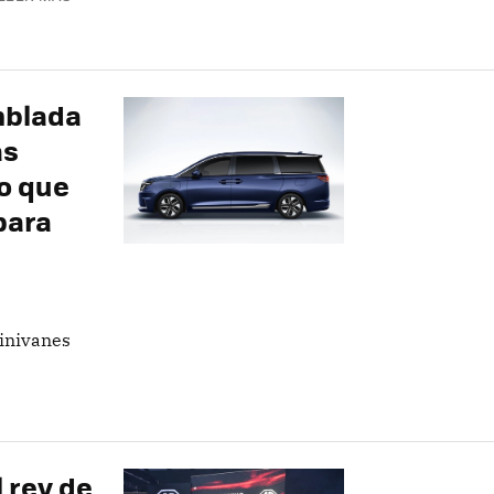
mblada
ás
do que
para
inivanes
 rey de