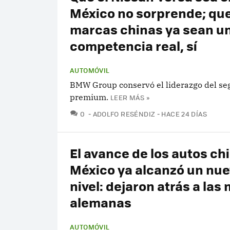
México no sorprende; que
marcas chinas ya sean u
competencia real, sí
AUTOMÓVIL
BMW Group conservó el liderazgo del s
premium.
LEER MÁS »
COMENTARIOS
0
ADOLFO RESÉNDIZ
HACE 24 DÍAS
El avance de los autos ch
México ya alcanzó un nu
nivel: dejaron atrás a las
alemanas
AUTOMÓVIL