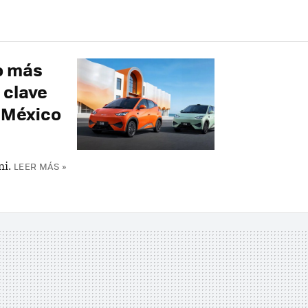
o más
 clave
 México
i.
LEER MÁS »