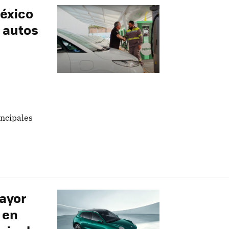
éxico
l autos
incipales
ayor
 en