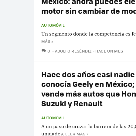
México: ahora puedes eleg
motor sin cambiar de mo
AUTOMÓVIL
Un segmento donde la competencia es fe
MÁS »
COMENTARIOS
0
ADOLFO RESÉNDIZ
HACE UN MES
Hace dos años casi nadie
conocía Geely en México;
vende más autos que Hon
Suzuki y Renault
AUTOMÓVIL
A un paso de cruzar la barrera de las 20
unidades.
LEER MÁS »