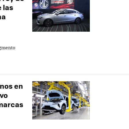
 las
na
egmento
inos en
evo
 marcas