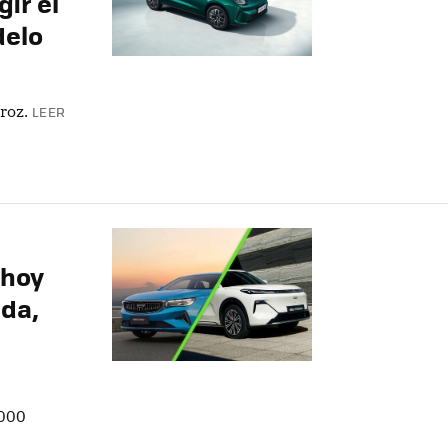
ir el
delo
roz.
LEER
 hoy
da,
,000