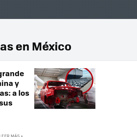
as en México
 grande
ina y
s: a los
 sus
LEER MÁS »