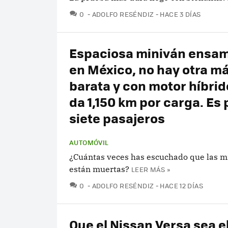
COMENTARIOS
0
ADOLFO RESÉNDIZ
HACE 3 DÍAS
Espaciosa miniván ensa
en México, no hay otra m
barata y con motor híbri
da 1,150 km por carga. Es 
siete pasajeros
AUTOMÓVIL
¿Cuántas veces has escuchado que las m
están muertas?
LEER MÁS »
COMENTARIOS
0
ADOLFO RESÉNDIZ
HACE 12 DÍAS
Que el Nissan Versa sea el