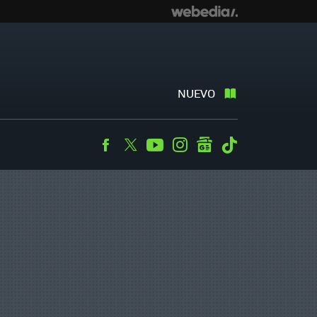
NUEVO
Facebook
Twitter
Youtube
Instagram
googlenews
Tiktok