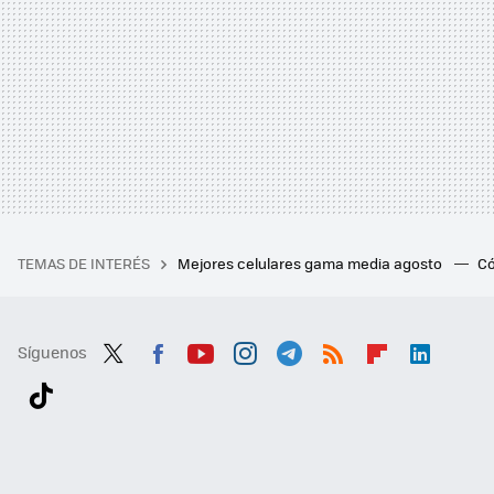
TEMAS DE INTERÉS
Mejores celulares gama media agosto
Có
Síguenos
Twit
Fac
You
Inst
Tele
RSS
Flip
Link
ter
ebo
tub
agr
gra
boa
edI
Tikt
ok
e
am
m
rd
n
ok