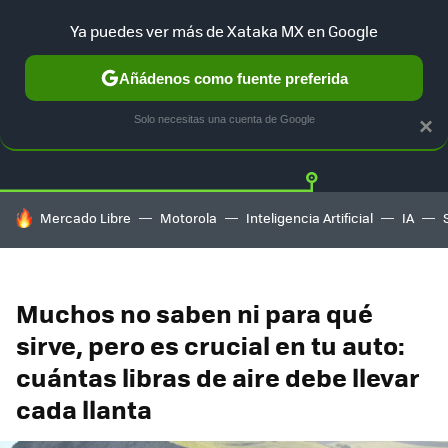
Ya puedes ver más de Xataka MX en Google
Añádenos como fuente preferida
Twitter
Fa
TESLA
UBER
AUTO ELECTRICO
Solo necesitas una cuenta de Google
×
HOY SE HABLA DE
Mercado Libre
Motorola
Inteligencia Artificial
IA
Muchos no saben ni para qué
sirve, pero es crucial en tu auto:
cuántas libras de aire debe llevar
cada llanta