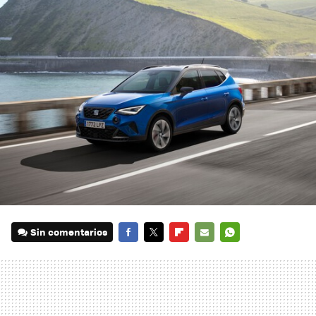
Sin comentarios
FACEBOOK
TWITTER
FLIPBOARD
E-
WHATSAPP
MAIL