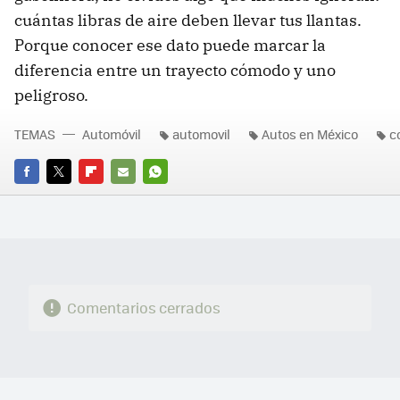
cuántas libras de aire deben llevar tus llantas.
Porque conocer ese dato puede marcar la
diferencia entre un trayecto cómodo y uno
peligroso.
TEMAS
Automóvil
automovil
Autos en México
c
FACEBOOK
TWITTER
FLIPBOARD
E-
WHATSAPP
MAIL
Comentarios cerrados