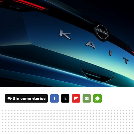
Sin comentarios
FACEBOOK
TWITTER
FLIPBOARD
E-
WHATSAPP
MAIL