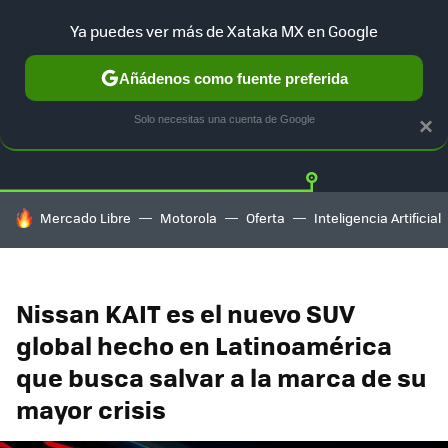
Ya puedes ver más de Xataka MX en Google
Añádenos como fuente preferida
Twitter
Fa
TESLA
UBER
AUTO ELECTRICO
Solo necesitas una cuenta de Google
×
HOY SE HABLA DE
Mercado Libre
Motorola
Oferta
Inteligencia Artificial
Nissan KAIT es el nuevo SUV
global hecho en Latinoamérica
que busca salvar a la marca de su
mayor crisis