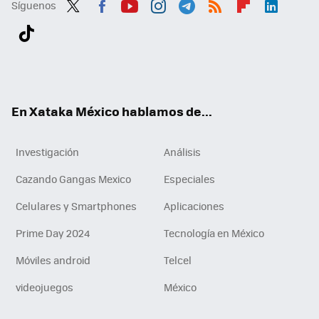
Síguenos
Twit
Fac
You
Inst
Tele
RSS
Flip
Link
ter
ebo
tub
agr
gra
boa
edI
Tikt
ok
e
am
m
rd
n
ok
En Xataka México hablamos de...
Investigación
Análisis
Cazando Gangas Mexico
Especiales
Celulares y Smartphones
Aplicaciones
Prime Day 2024
Tecnología en México
Móviles android
Telcel
videojuegos
México