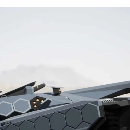
FACEBOOK
TWITTER
FLIPBOARD
E-
MAIL