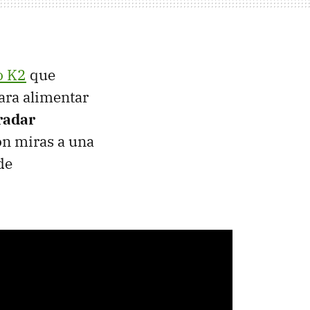
o K2
que
ara alimentar
radar
on miras a una
de