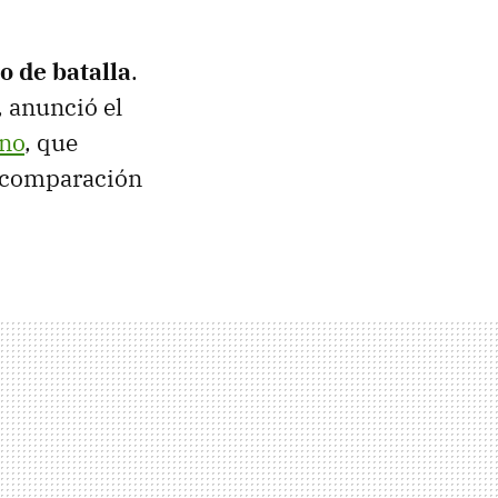
o de batalla
.
, anunció el
eno
, que
n comparación