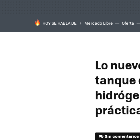
HOY SE HABLA DE
Mercado Libre
Oferta
Lo nuev
tanque 
hidrógen
práctic
Sin comentarios