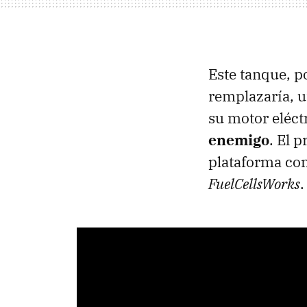
Este tanque, 
remplazaría, u
su motor eléctr
enemigo
. El 
plataforma co
FuelCellsWorks
.