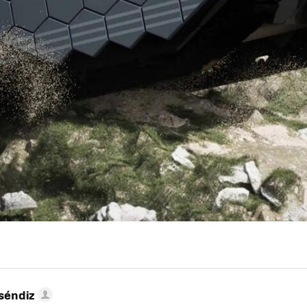
séndiz