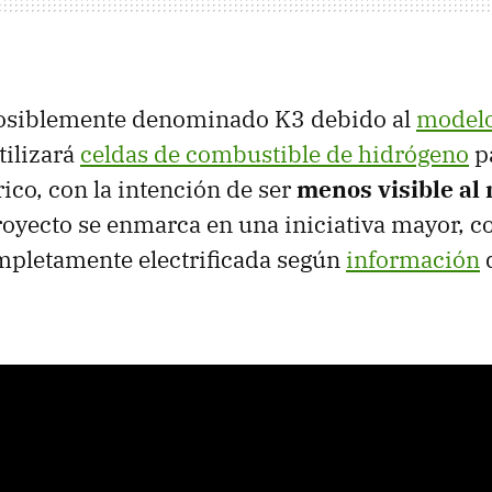
posiblemente denominado K3 debido al
model
tilizará
celdas de combustible de hidrógeno
p
ico, con la intención de
ser
menos visible al 
proyecto se enmarca en una iniciativa mayor, c
mpletamente electrificada según
información