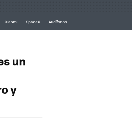
Xiaomi
SpaceX
Audífonos
es un
ro y