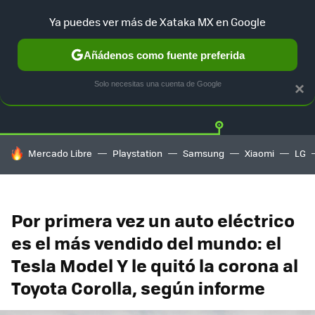
Ya puedes ver más de Xataka MX en Google
Añádenos como fuente preferida
Twitter
Fa
TESLA
UBER
AUTO ELECTRICO
Solo necesitas una cuenta de Google
×
HOY SE HABLA DE
Mercado Libre
Playstation
Samsung
Xiaomi
LG
Por primera vez un auto eléctrico
es el más vendido del mundo: el
Tesla Model Y le quitó la corona al
Toyota Corolla, según informe