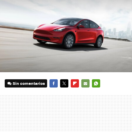
Sin comentarios
FACEBOOK
TWITTER
FLIPBOARD
E-
WHATSAPP
MAIL