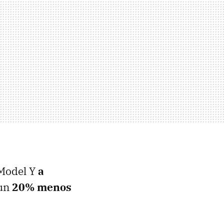
Model Y
a
un
20% menos