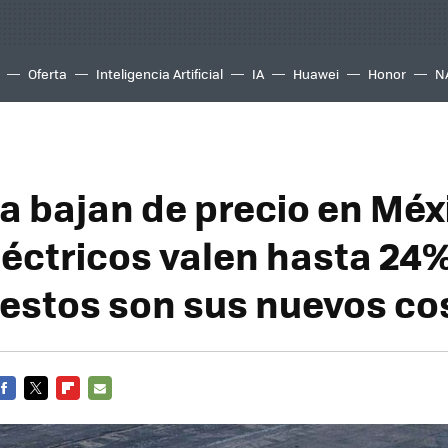
Oferta
Inteligencia Artificial
IA
Huawei
Honor
N
la bajan de precio en Méx
léctricos valen hasta 24
estos son sus nuevos co
FACEBOOK
TWITTER
FLIPBOARD
E-
MAIL