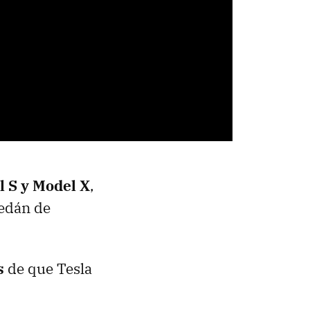
 S y Model X
,
sedán de
s
de que Tesla