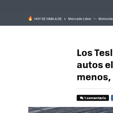
HOY SE HABLA DE
Mercado Libre
Motorola
Los Tes
autos e
menos, 
1 comentario