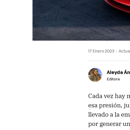
17 Enero 2023
Actual
Aleyda Á
Editora
Cada vez hay m
esa presión, j
llevado a la e
por generar u