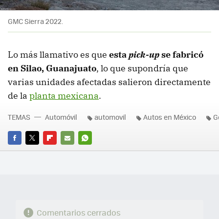
GMC Sierra 2022.
Lo más llamativo es que
esta
pick-up
se fabricó
en Silao, Guanajuato
, lo que supondría que
varias unidades afectadas salieron directamente
de la
planta mexicana
.
TEMAS
Automóvil
automovil
Autos en México
G
FACEBOOK
TWITTER
FLIPBOARD
E-
WHATSAPP
MAIL
Comentarios cerrados