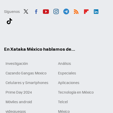
Síguenos
Twit
Fac
You
Inst
Tele
RSS
Flip
Link
ter
ebo
tub
agr
gra
boa
edI
Tikt
ok
e
am
m
rd
n
ok
En Xataka México hablamos de...
Investigación
Análisis
Cazando Gangas Mexico
Especiales
Celulares y Smartphones
Aplicaciones
Prime Day 2024
Tecnología en México
Móviles android
Telcel
videojuegos
México