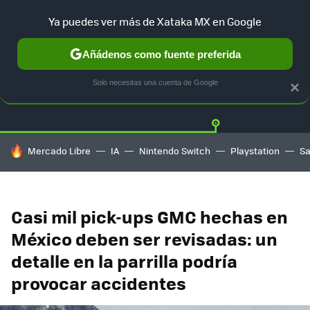
Ya puedes ver más de Xataka MX en Google
Añádenos como fuente preferida
Twitter
Fa
TESLA
UBER
AUTO ELECTRICO
Solo necesitas una cuenta de Google
×
HOY SE HABLA DE
Mercado Libre
IA
Nintendo Switch
Playstation
S
Casi mil pick-ups GMC hechas en
México deben ser revisadas: un
detalle en la parrilla podría
provocar accidentes