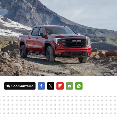
1 comentario
FACEBOOK
TWITTER
FLIPBOARD
E-
WHATSAPP
MAIL