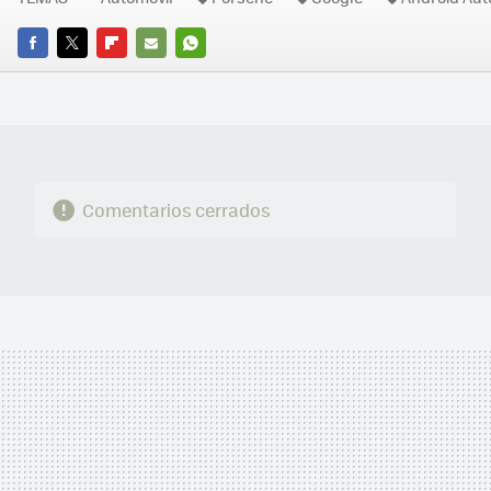
FACEBOOK
TWITTER
FLIPBOARD
E-
WHATSAPP
MAIL
Comentarios cerrados