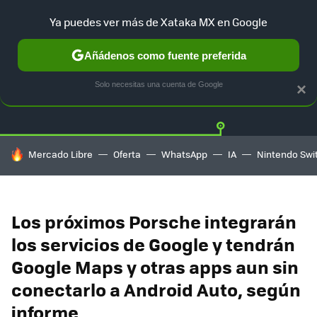
Ya puedes ver más de Xataka MX en Google
Añádenos como fuente preferida
Twitter
Fa
TESLA
UBER
AUTO ELECTRICO
Solo necesitas una cuenta de Google
×
HOY SE HABLA DE
Mercado Libre
Oferta
WhatsApp
IA
Nintendo Swi
Los próximos Porsche integrarán
los servicios de Google y tendrán
Google Maps y otras apps aun sin
conectarlo a Android Auto, según
informe