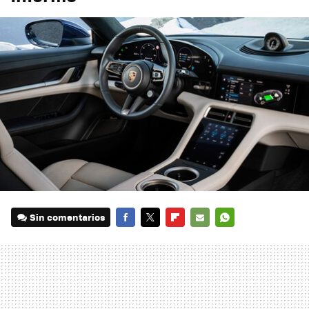
Sin comentarios
FACEBOOK
TWITTER
FLIPBOARD
E-
WHATSAPP
MAIL