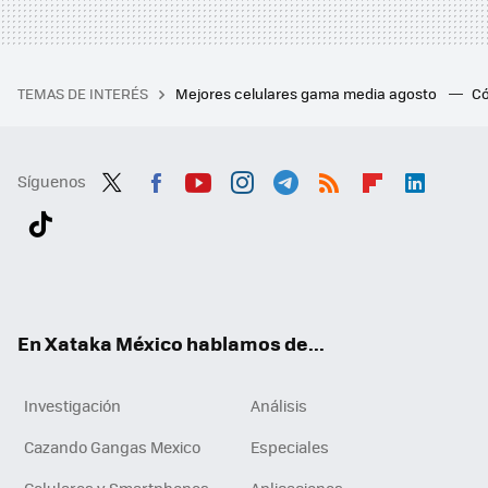
TEMAS DE INTERÉS
Mejores celulares gama media agosto
Có
Síguenos
Twit
Fac
You
Inst
Tele
RSS
Flip
Link
ter
ebo
tub
agr
gra
boa
edI
Tikt
ok
e
am
m
rd
n
ok
En Xataka México hablamos de...
Investigación
Análisis
Cazando Gangas Mexico
Especiales