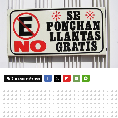
Sin comentarios
FACEBOOK
TWITTER
FLIPBOARD
E-
WHATSAPP
MAIL