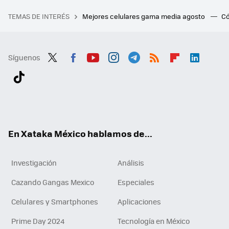
TEMAS DE INTERÉS
Mejores celulares gama media agosto
Có
Síguenos
Twit
Fac
You
Inst
Tele
RSS
Flip
Link
ter
ebo
tub
agr
gra
boa
edI
Tikt
ok
e
am
m
rd
n
ok
En Xataka México hablamos de...
Investigación
Análisis
Cazando Gangas Mexico
Especiales
Celulares y Smartphones
Aplicaciones
Prime Day 2024
Tecnología en México