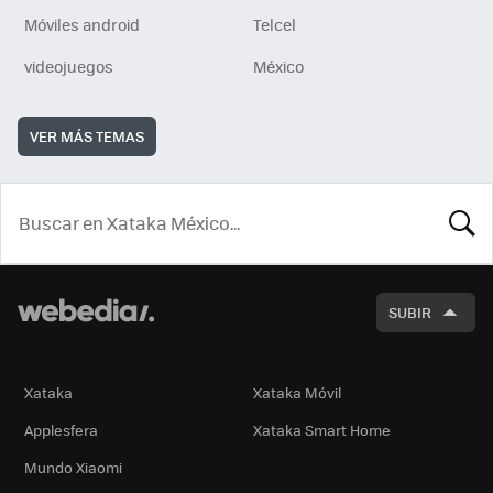
Móviles android
Telcel
videojuegos
México
VER MÁS TEMAS
BUSCA
SUBIR
Xataka
Xataka Móvil
Applesfera
Xataka Smart Home
Mundo Xiaomi