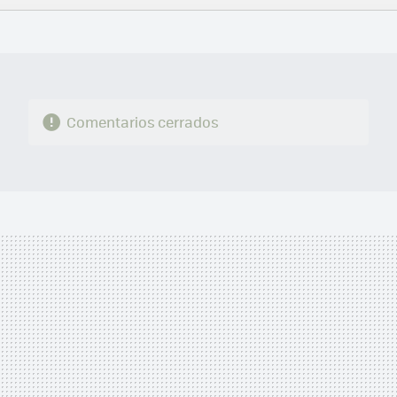
FACEBOOK
TWITTER
FLIPBOARD
E-
WHATSAPP
MAIL
Comentarios cerrados