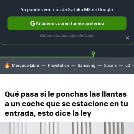
Ya puedes ver más de Xataka MX en Google
Añádenos como fuente preferida
Twitter
Fa
TESLA
UBER
AUTO ELECTRICO
Solo necesitas una cuenta de Google
×
HOY SE HABLA DE
Mercado Libre
Playstation
Samsung
Xiaomi
LG
Qué pasa si le ponchas las llantas
a un coche que se estacione en tu
entrada, esto dice la ley