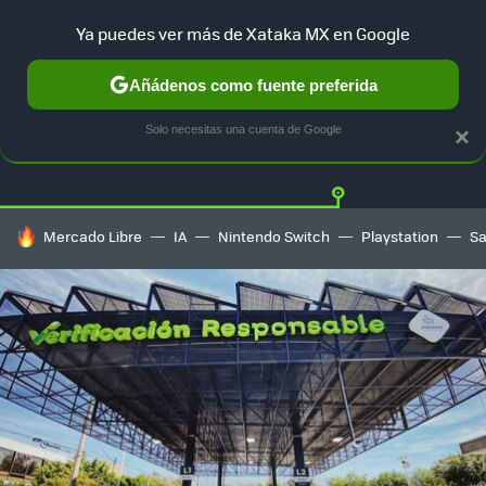
Ya puedes ver más de Xataka MX en Google
Añádenos como fuente preferida
Twitter
Fa
TESLA
UBER
AUTO ELECTRICO
Solo necesitas una cuenta de Google
×
HOY SE HABLA DE
Mercado Libre
IA
Nintendo Switch
Playstation
S