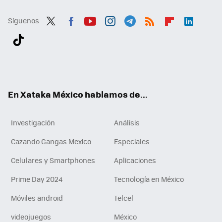
Síguenos
Twit
Fac
You
Inst
Tele
RSS
Flip
Link
ter
ebo
tub
agr
gra
boa
edI
Tikt
ok
e
am
m
rd
n
ok
En Xataka México hablamos de...
Investigación
Análisis
Cazando Gangas Mexico
Especiales
Celulares y Smartphones
Aplicaciones
Prime Day 2024
Tecnología en México
Móviles android
Telcel
videojuegos
México