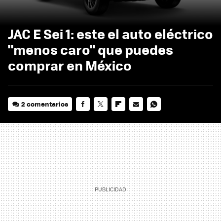
JAC E Sei 1: este el auto eléctrico
"menos caro" que puedes
comprar en México
2 comentarios
FACEBOOK
TWITTER
FLIPBOARD
E-
WHATSAPP
MAIL