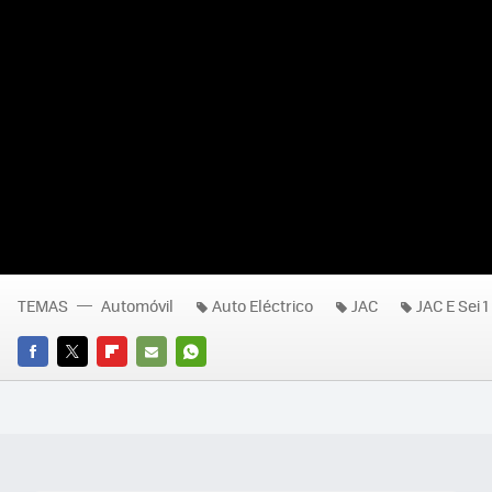
TEMAS
Automóvil
Auto Eléctrico
JAC
JAC E Sei 1
FACEBOOK
TWITTER
FLIPBOARD
E-
WHATSAPP
MAIL