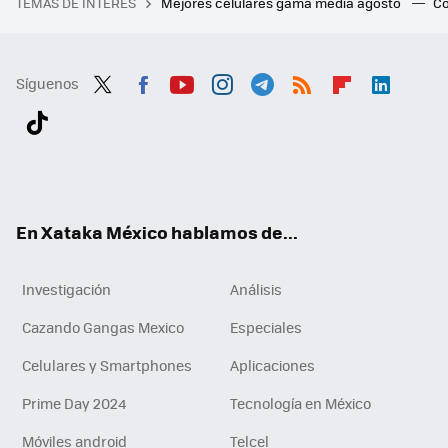
TEMAS DE INTERÉS
Mejores celulares gama media agosto
Có
Síguenos
Twit
Fac
You
Inst
Tele
RSS
Flip
Link
ter
ebo
tub
agr
gra
boa
edI
Tikt
ok
e
am
m
rd
n
ok
En Xataka México hablamos de...
Investigación
Análisis
Cazando Gangas Mexico
Especiales
Celulares y Smartphones
Aplicaciones
Prime Day 2024
Tecnología en México
Móviles android
Telcel