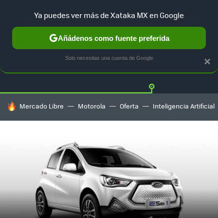
Ya puedes ver más de Xataka MX en Google
Añádenos como fuente preferida
Twitter
Fa
TESLA
UBER
AUTO ELECTRICO
Solo necesitas una cuenta de Google
×
HOY SE HABLA DE
Mercado Libre
Motorola
Oferta
Inteligencia Artificial