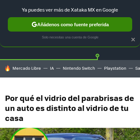
Ya puedes ver más de Xataka MX en Google
Añádenos como fuente preferida
Twitter
Fa
TESLA
UBER
AUTO ELECTRICO
Solo necesitas una cuenta de Google
×
HOY SE HABLA DE
Mercado Libre
IA
Nintendo Switch
Playstation
S
Por qué el vidrio del parabrisas de
un auto es distinto al vidrio de tu
casa