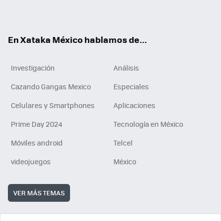
ok
e
am
m
rd
n
ok
En Xataka México hablamos de...
Investigación
Análisis
Cazando Gangas Mexico
Especiales
Celulares y Smartphones
Aplicaciones
Prime Day 2024
Tecnología en México
Móviles android
Telcel
videojuegos
México
VER MÁS TEMAS