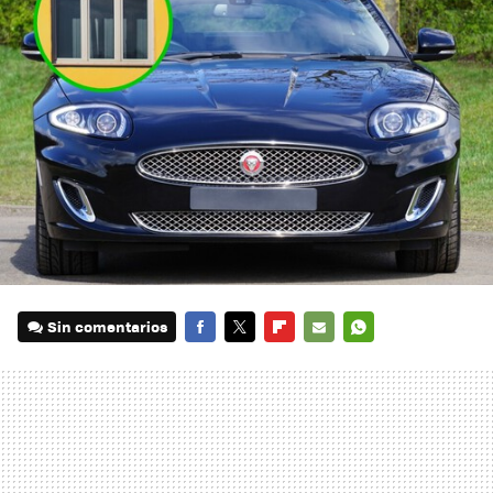
Sin comentarios
FACEBOOK
TWITTER
FLIPBOARD
E-
WHATSAPP
MAIL