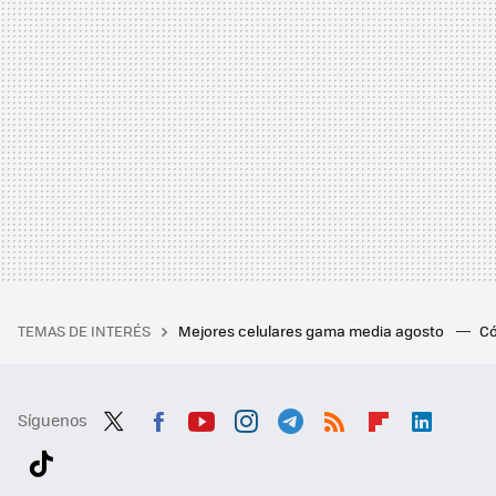
TEMAS DE INTERÉS
Mejores celulares gama media agosto
Có
Síguenos
Twit
Fac
You
Inst
Tele
RSS
Flip
Link
ter
ebo
tub
agr
gra
boa
edI
Tikt